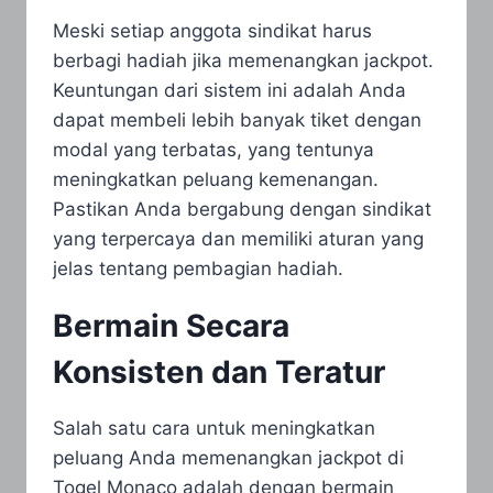
Meski setiap anggota sindikat harus
berbagi hadiah jika memenangkan jackpot.
Keuntungan dari sistem ini adalah Anda
dapat membeli lebih banyak tiket dengan
modal yang terbatas, yang tentunya
meningkatkan peluang kemenangan.
Pastikan Anda bergabung dengan sindikat
yang terpercaya dan memiliki aturan yang
jelas tentang pembagian hadiah.
Bermain Secara
Konsisten dan Teratur
Salah satu cara untuk meningkatkan
peluang Anda memenangkan jackpot di
Togel Monaco adalah dengan bermain