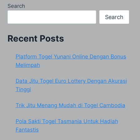
Search
Search
Recent Posts
Platform Togel Yunani Online Dengan Bonus
Melimpah
Data Jitu Togel Euro Lottery Dengan Akurasi
Tinggi
Trik Jitu Menang Mudah di Togel Cambodia
Pola Sakti Togel Tasmania Untuk Hadiah
Fantastis