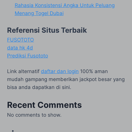
Rahasia Konsistensi Angka Untuk Peluang
Menang Togel Dubai
Referensi Situs Terbaik
FUSOTOTO
data hk 4d
Prediksi Fusototo
Link alternatif
daftar dan login
100% aman
mudah gampang memberikan jackpot besar yang
bisa anda dapatkan di sini.
Recent Comments
No comments to show.