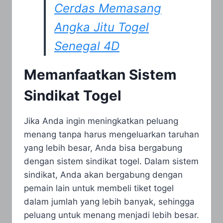
Cerdas Memasang
Angka Jitu Togel
Senegal 4D
Memanfaatkan Sistem
Sindikat Togel
Jika Anda ingin meningkatkan peluang
menang tanpa harus mengeluarkan taruhan
yang lebih besar, Anda bisa bergabung
dengan sistem sindikat togel. Dalam sistem
sindikat, Anda akan bergabung dengan
pemain lain untuk membeli tiket togel
dalam jumlah yang lebih banyak, sehingga
peluang untuk menang menjadi lebih besar.