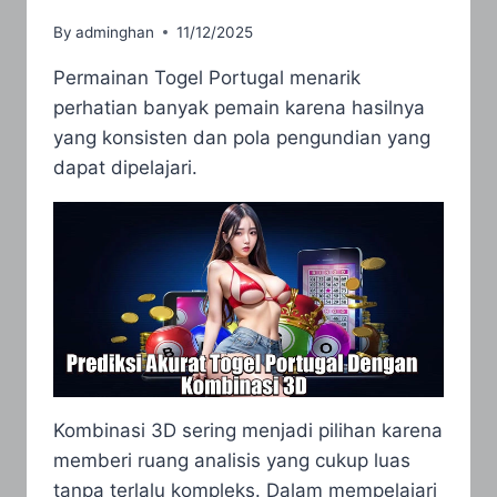
By
adminghan
11/12/2025
Permainan Togel Portugal menarik
perhatian banyak pemain karena hasilnya
yang konsisten dan pola pengundian yang
dapat dipelajari.
Kombinasi 3D sering menjadi pilihan karena
memberi ruang analisis yang cukup luas
tanpa terlalu kompleks. Dalam mempelajari