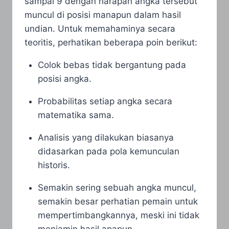
sampai 9 dengan harapan angka tersebut
muncul di posisi manapun dalam hasil
undian. Untuk memahaminya secara
teoritis, perhatikan beberapa poin berikut:
Colok bebas tidak bergantung pada
posisi angka.
Probabilitas setiap angka secara
matematika sama.
Analisis yang dilakukan biasanya
didasarkan pada pola kemunculan
historis.
Semakin sering sebuah angka muncul,
semakin besar perhatian pemain untuk
mempertimbangkannya, meski ini tidak