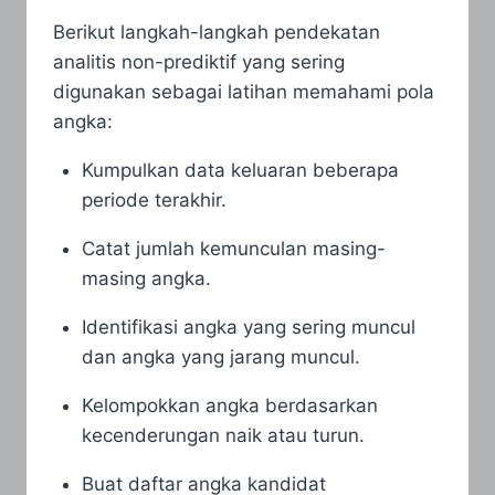
Berikut langkah-langkah pendekatan
analitis non-prediktif yang sering
digunakan sebagai latihan memahami pola
angka:
Kumpulkan data keluaran beberapa
periode terakhir.
Catat jumlah kemunculan masing-
masing angka.
Identifikasi angka yang sering muncul
dan angka yang jarang muncul.
Kelompokkan angka berdasarkan
kecenderungan naik atau turun.
Buat daftar angka kandidat