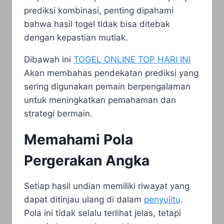
prediksi kombinasi, penting dipahami
bahwa hasil togel tidak bisa ditebak
dengan kepastian mutlak.
Dibawah ini
TOGEL ONLINE TOP HARI INI
Akan membahas pendekatan prediksi yang
sering digunakan pemain berpengalaman
untuk meningkatkan pemahaman dan
strategi bermain.
Memahami Pola
Pergerakan Angka
Setiap hasil undian memiliki riwayat yang
dapat ditinjau ulang di dalam
penyujitu
.
Pola ini tidak selalu terlihat jelas, tetapi