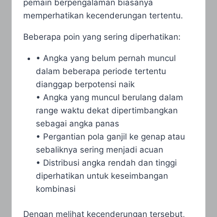
pemain berpengalaman biasanya
memperhatikan kecenderungan tertentu.
Beberapa poin yang sering diperhatikan:
• Angka yang belum pernah muncul
dalam beberapa periode tertentu
dianggap berpotensi naik
• Angka yang muncul berulang dalam
range waktu dekat dipertimbangkan
sebagai angka panas
• Pergantian pola ganjil ke genap atau
sebaliknya sering menjadi acuan
• Distribusi angka rendah dan tinggi
diperhatikan untuk keseimbangan
kombinasi
Dengan melihat kecenderungan tersebut,