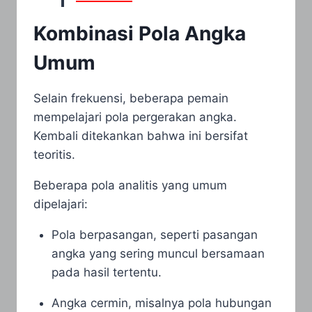
Kombinasi Pola Angka
Umum
Selain frekuensi, beberapa pemain
mempelajari pola pergerakan angka.
Kembali ditekankan bahwa ini bersifat
teoritis.
Beberapa pola analitis yang umum
dipelajari:
Pola berpasangan, seperti pasangan
angka yang sering muncul bersamaan
pada hasil tertentu.
Angka cermin, misalnya pola hubungan