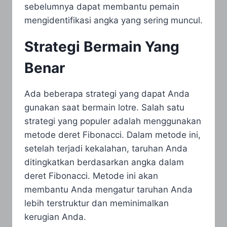
sebelumnya dapat membantu pemain
mengidentifikasi angka yang sering muncul.
Strategi Bermain Yang
Benar
Ada beberapa strategi yang dapat Anda
gunakan saat bermain lotre. Salah satu
strategi yang populer adalah menggunakan
metode deret Fibonacci. Dalam metode ini,
setelah terjadi kekalahan, taruhan Anda
ditingkatkan berdasarkan angka dalam
deret Fibonacci. Metode ini akan
membantu Anda mengatur taruhan Anda
lebih terstruktur dan meminimalkan
kerugian Anda.