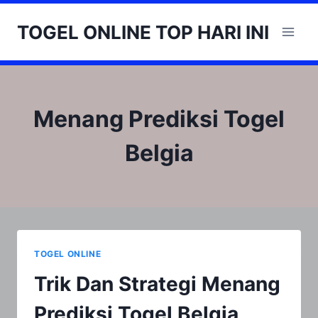
Skip
to
TOGEL ONLINE TOP HARI INI
content
Menang Prediksi Togel
Belgia
TOGEL ONLINE
Trik Dan Strategi Menang
Prediksi Togel Belgia