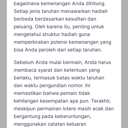
bagaimana kemenangan Anda dihitung.
Setiap jenis taruhan menawarkan hadiah
berbeda berdasarkan kesulitan dan
peluang. Oleh karena itu, penting untuk
mengetahui struktur hadiah guna
memperkirakan potensi kemenangan yang
bisa Anda peroleh dari setiap taruhan.
Sebelum Anda mulai bermain, Anda harus
membaca syarat dan ketentuan yang
berlaku, termasuk batas waktu taruhan
dan waktu pengundian nomor. Ini
memastikan bahwa pemain tidak
kehilangan kesempatan apa pun. Terakhir,
meskipun permainan lotere masih acak dan
bergantung pada keberuntungan,
menggunakan catatan keluaran