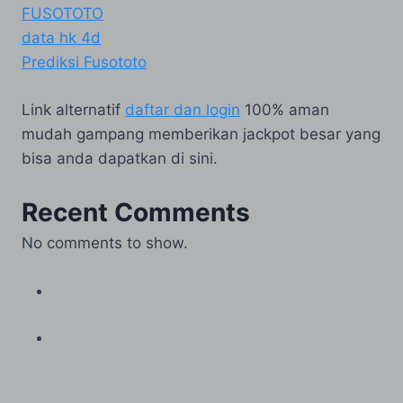
FUSOTOTO
data hk 4d
Prediksi Fusototo
Link alternatif
daftar dan login
100% aman
mudah gampang memberikan jackpot besar yang
bisa anda dapatkan di sini.
Recent Comments
No comments to show.