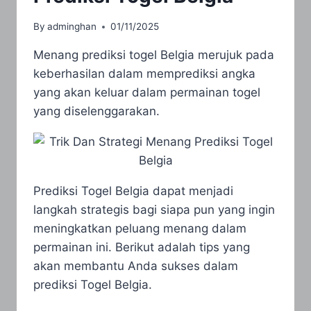
By
adminghan
01/11/2025
Menang prediksi togel Belgia merujuk pada
keberhasilan dalam memprediksi angka
yang akan keluar dalam permainan togel
yang diselenggarakan.
Prediksi Togel Belgia dapat menjadi
langkah strategis bagi siapa pun yang ingin
meningkatkan peluang menang dalam
permainan ini.
Berikut adalah tips yang
akan membantu Anda sukses dalam
prediksi Togel Belgia.