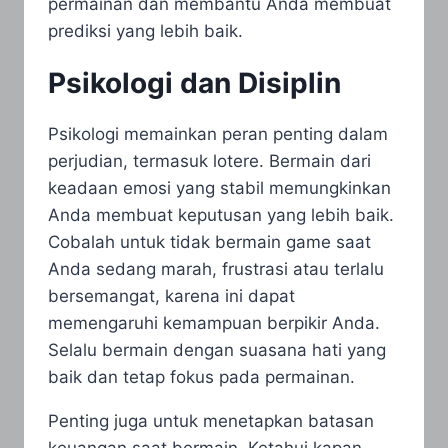
permainan dan membantu Anda membuat
prediksi yang lebih baik.
Psikologi dan Disiplin
Psikologi memainkan peran penting dalam
perjudian, termasuk lotere. Bermain dari
keadaan emosi yang stabil memungkinkan
Anda membuat keputusan yang lebih baik.
Cobalah untuk tidak bermain game saat
Anda sedang marah, frustrasi atau terlalu
bersemangat, karena ini dapat
memengaruhi kemampuan berpikir Anda.
Selalu bermain dengan suasana hati yang
baik dan tetap fokus pada permainan.
Penting juga untuk menetapkan batasan