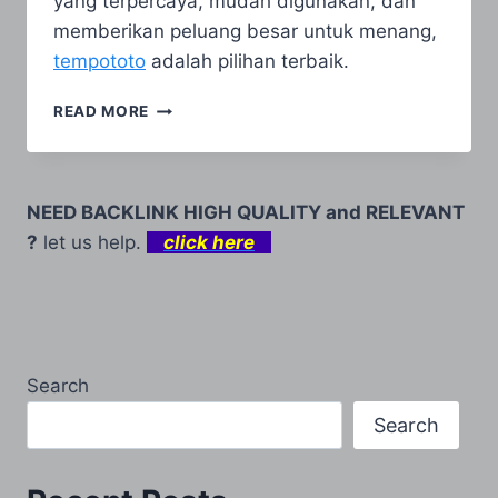
yang terpercaya, mudah digunakan, dan
memberikan peluang besar untuk menang,
tempototo
adalah pilihan terbaik.
TRIK
READ MORE
DAN
STRATEGI
MENANG
PREDIKSI
NEED BACKLINK HIGH QUALITY and RELEVANT
TOGEL
?
let us help.
click here
BELGIA
Search
Search