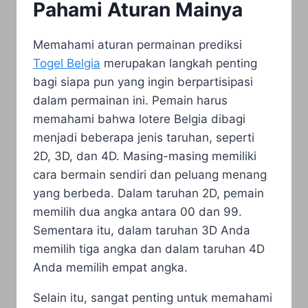
Pahami Aturan Mainya
Memahami aturan permainan prediksi
Togel Belgia
merupakan langkah penting
bagi siapa pun yang ingin berpartisipasi
dalam permainan ini. Pemain harus
memahami bahwa lotere Belgia dibagi
menjadi beberapa jenis taruhan, seperti
2D, 3D, dan 4D. Masing-masing memiliki
cara bermain sendiri dan peluang menang
yang berbeda. Dalam taruhan 2D, pemain
memilih dua angka antara 00 dan 99.
Sementara itu, dalam taruhan 3D Anda
memilih tiga angka dan dalam taruhan 4D
Anda memilih empat angka.
Selain itu, sangat penting untuk memahami