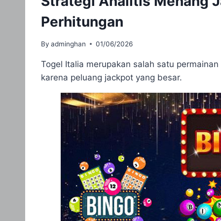
Strategi Analitis Menang J
Perhitungan
By
adminghan
01/06/2026
Togel Italia merupakan salah satu permaina
karena peluang jackpot yang besar.