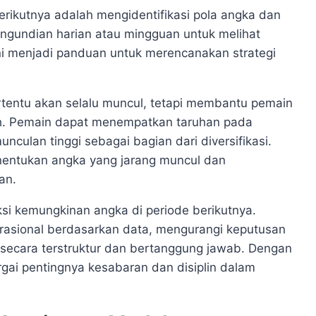
erikutnya adalah mengidentifikasi pola angka dan
pengundian harian atau mingguan untuk melihat
ini menjadi panduan untuk merencanakan strategi
ertentu akan selalu muncul, tetapi membantu pemain
ah. Pemain dapat menempatkan taruhan pada
nculan tinggi sebagai bagian dari diversifikasi.
enentukan angka yang jarang muncul dan
an.
ksi kemungkinan angka di periode berikutnya.
rasional berdasarkan data, mengurangi keputusan
 secara terstruktur dan bertanggung jawab. Dengan
gai pentingnya kesabaran dan disiplin dalam