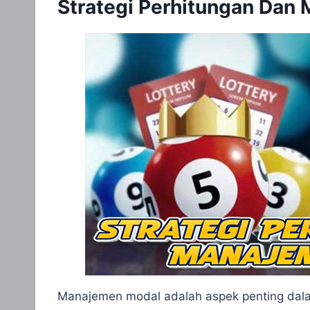
Strategi Perhitungan Dan
Manajemen modal adalah aspek penting dalam 