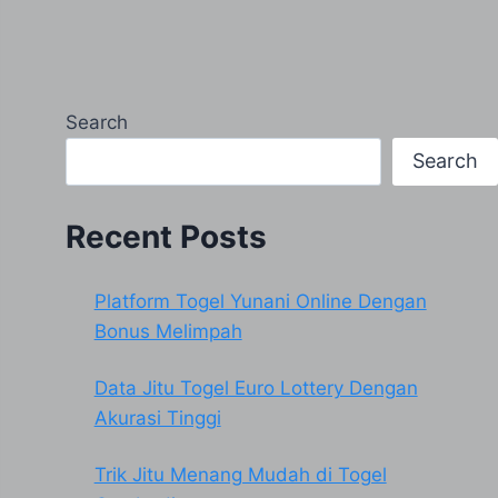
Search
Search
Recent Posts
Platform Togel Yunani Online Dengan
Bonus Melimpah
Data Jitu Togel Euro Lottery Dengan
Akurasi Tinggi
Trik Jitu Menang Mudah di Togel