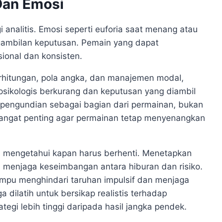
Dan Emosi
i analitis. Emosi seperti euforia saat menang atau
gambilan keputusan. Pemain yang dapat
ional dan konsisten.
rhitungan, pola angka, dan manajemen modal,
 psikologis berkurang dan keputusan yang diambil
il pengundian sebagai bagian dari permainan, bukan
i sangat penting agar permainan tetap menyenangkan
rti mengetahui kapan harus berhenti. Menetapkan
menjaga keseimbangan antara hiburan dan risiko.
mampu menghindari taruhan impulsif dan menjaga
 dilatih untuk bersikap realistis terhadap
ategi lebih tinggi daripada hasil jangka pendek.