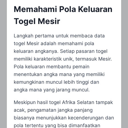
Memahami Pola Keluaran
Togel Mesir
Langkah pertama untuk membaca data
togel Mesir adalah memahami pola
keluaran angkanya. Setiap pasaran togel
memiliki karakteristik unik, termasuk Mesir.
Pola keluaran membantu pemain
menentukan angka mana yang memiliki
kemungkinan muncul lebih tinggi dan
angka mana yang jarang muncul.
Meskipun hasil togel Afrika Selatan tampak
acak, pengamatan jangka panjang
biasanya menunjukkan kecenderungan dan
pola tertentu yang bisa dimanfaatkan