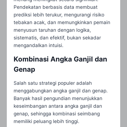
Pendekatan berbasis data membuat
prediksi lebih terukur, mengurangi risiko
tebakan acak, dan memungkinkan pemain
menyusun taruhan dengan logika,
sistematis, dan efektif, bukan sekadar
mengandalkan intuisi.
Kombinasi Angka Ganjil dan
Genap
Salah satu strategi populer adalah
menggabungkan angka ganjil dan genap.
Banyak hasil pengundian menunjukkan
keseimbangan antara angka ganjil dan
genap, sehingga kombinasi seimbang
memiliki peluang lebih tinggi.