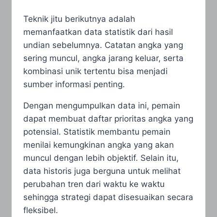
Teknik jitu berikutnya adalah
memanfaatkan data statistik dari hasil
undian sebelumnya. Catatan angka yang
sering muncul, angka jarang keluar, serta
kombinasi unik tertentu bisa menjadi
sumber informasi penting.
Dengan mengumpulkan data ini, pemain
dapat membuat daftar prioritas angka yang
potensial. Statistik membantu pemain
menilai kemungkinan angka yang akan
muncul dengan lebih objektif. Selain itu,
data historis juga berguna untuk melihat
perubahan tren dari waktu ke waktu
sehingga strategi dapat disesuaikan secara
fleksibel.