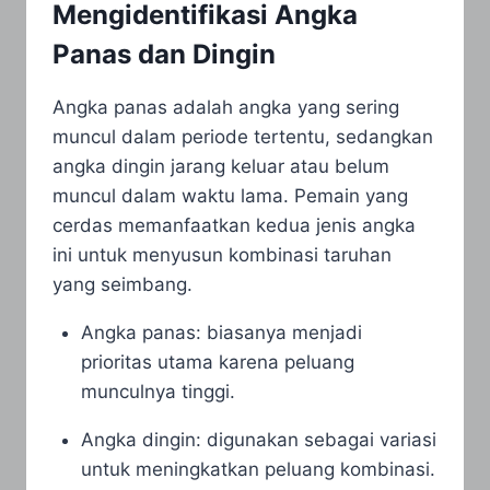
Mengidentifikasi Angka
Panas dan Dingin
Angka panas adalah angka yang sering
muncul dalam periode tertentu, sedangkan
angka dingin jarang keluar atau belum
muncul dalam waktu lama. Pemain yang
cerdas memanfaatkan kedua jenis angka
ini untuk menyusun kombinasi taruhan
yang seimbang.
Angka panas: biasanya menjadi
prioritas utama karena peluang
munculnya tinggi.
Angka dingin: digunakan sebagai variasi
untuk meningkatkan peluang kombinasi.