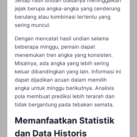
Setiap hasil undian biasanya meninggalkan
jejak berupa angka-angka yang cenderung
berulang atau kombinasi tertentu yang
sering muncul.
Dengan mencatat hasil undian selama
beberapa minggu, pemain dapat
menemukan tren angka yang konsisten.
Misalnya, ada angka yang lebih sering
keluar dibandingkan yang lain. Informasi ini
dapat dijadikan acuan dalam memilih
angka untuk minggu berikutnya. Analisis
pola membuat prediksi lebih terarah dan
tidak bergantung pada tebakan semata.
Memanfaatkan Statistik
dan Data Historis