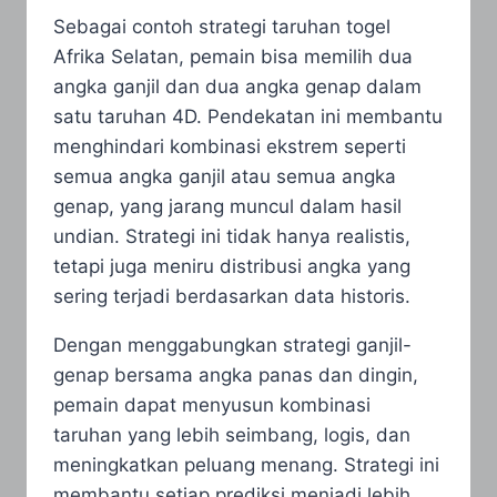
Sebagai contoh strategi taruhan togel
Afrika Selatan, pemain bisa memilih dua
angka ganjil dan dua angka genap dalam
satu taruhan 4D. Pendekatan ini membantu
menghindari kombinasi ekstrem seperti
semua angka ganjil atau semua angka
genap, yang jarang muncul dalam hasil
undian. Strategi ini tidak hanya realistis,
tetapi juga meniru distribusi angka yang
sering terjadi berdasarkan data historis.
Dengan menggabungkan strategi ganjil-
genap bersama angka panas dan dingin,
pemain dapat menyusun kombinasi
taruhan yang lebih seimbang, logis, dan
meningkatkan peluang menang. Strategi ini
membantu setiap prediksi menjadi lebih