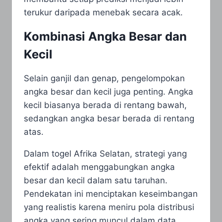
terukur daripada menebak secara acak.
Kombinasi Angka Besar dan
Kecil
Selain ganjil dan genap, pengelompokan
angka besar dan kecil juga penting. Angka
kecil biasanya berada di rentang bawah,
sedangkan angka besar berada di rentang
atas.
Dalam togel Afrika Selatan, strategi yang
efektif adalah menggabungkan angka
besar dan kecil dalam satu taruhan.
Pendekatan ini menciptakan keseimbangan
yang realistis karena meniru pola distribusi
angka yang sering muncul dalam data