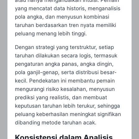
atau hanya mengandalkan intuisi. Pemain
yang mencatat data historis, menganalisis
pola angka, dan menyusun kombinasi
taruhan berdasarkan tren nyata memiliki
peluang menang lebih tinggi.
Dengan strategi yang terstruktur, setiap
taruhan dilakukan secara logis, termasuk
pengaturan angka panas, angka dingin,
pola ganjil-genap, serta distribusi besar-
kecil. Pendekatan ini membantu pemain
mengurangi risiko kesalahan, menyusun
prediksi yang realistis, dan membuat
keputusan taruhan lebih terukur, sehingga
peluang keberhasilan meningkat signifikan
dibanding metode taruhan acak.
Konsistensi dalam Analisis