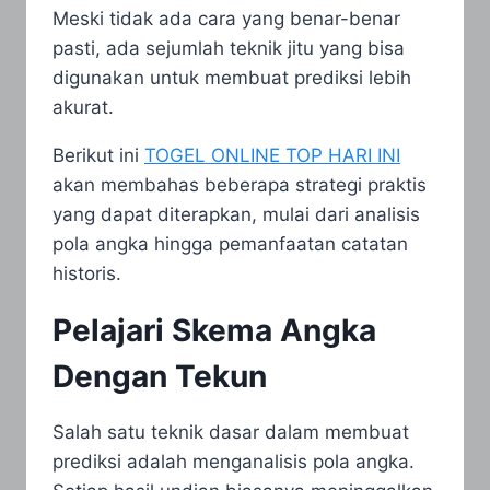
Meski tidak ada cara yang benar-benar
pasti, ada sejumlah teknik jitu yang bisa
digunakan untuk membuat prediksi lebih
akurat.
Berikut ini
TOGEL ONLINE TOP HARI INI
akan membahas beberapa strategi praktis
yang dapat diterapkan, mulai dari analisis
pola angka hingga pemanfaatan catatan
historis.
Pelajari Skema Angka
Dengan Tekun
Salah satu teknik dasar dalam membuat
prediksi adalah menganalisis pola angka.