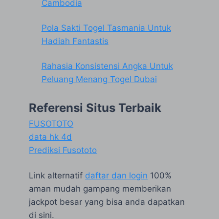
Cambodia
Pola Sakti Togel Tasmania Untuk
Hadiah Fantastis
Rahasia Konsistensi Angka Untuk
Peluang Menang Togel Dubai
Referensi Situs Terbaik
FUSOTOTO
data hk 4d
Prediksi Fusototo
Link alternatif
daftar dan login
100%
aman mudah gampang memberikan
jackpot besar yang bisa anda dapatkan
di sini.