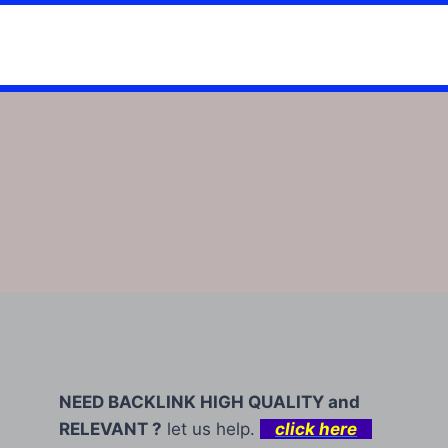
NEED BACKLINK HIGH QUALITY and
RELEVANT ?
let us help.
click here