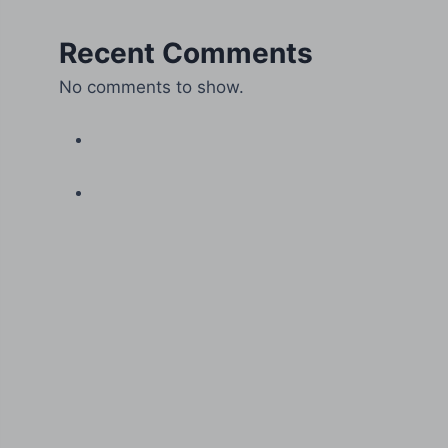
Recent Comments
No comments to show.