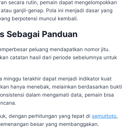
aran secara rutin, pemain dapat mengelompokkan
 atau ganjil-genap. Pola ini menjadi dasar yang
yang berpotensi muncul kembali.
is Sebagai Panduan
 memperbesar peluang mendapatkan nomor jitu.
n catatan hasil dari periode sebelumnya untuk
a minggu terakhir dapat menjadi indikator kuat
bukan hanya menebak, melainkan berdasarkan bukti
 konsistensi dalam mengamati data, pemain bisa
encana.
uk, dengan perhitungan yang tepat di
semuttoto
,
i kemenangan besar yang membanggakan.