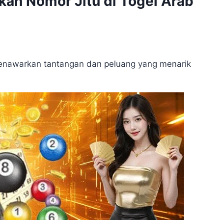
an Nomor Jitu di Togel Arab
menawarkan tantangan dan peluang yang menarik