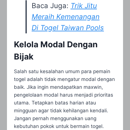
Baca Juga:
Trik Jitu
Meraih Kemenangan
Di Togel Taiwan Pools
Kelola Modal Dengan
Bijak
Salah satu kesalahan umum para pemain
togel adalah tidak mengatur modal dengan
baik. Jika ingin mendapatkan maxwin,
pengelolaan modal harus menjadi prioritas
utama. Tetapkan batas harian atau
mingguan agar tidak kehilangan kendali.
Jangan pernah menggunakan uang
kebutuhan pokok untuk bermain togel.