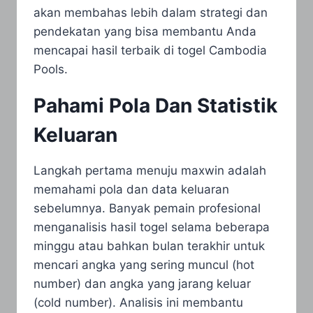
akan membahas lebih dalam strategi dan
pendekatan yang bisa membantu Anda
mencapai hasil terbaik di togel Cambodia
Pools.
Pahami Pola Dan Statistik
Keluaran
Langkah pertama menuju maxwin adalah
memahami pola dan data keluaran
sebelumnya. Banyak pemain profesional
menganalisis hasil togel selama beberapa
minggu atau bahkan bulan terakhir untuk
mencari angka yang sering muncul (hot
number) dan angka yang jarang keluar
(cold number). Analisis ini membantu