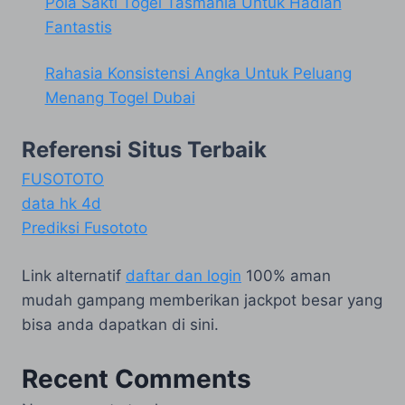
Pola Sakti Togel Tasmania Untuk Hadiah
Fantastis
Rahasia Konsistensi Angka Untuk Peluang
Menang Togel Dubai
Referensi Situs Terbaik
FUSOTOTO
data hk 4d
Prediksi Fusototo
Link alternatif
daftar dan login
100% aman
mudah gampang memberikan jackpot besar yang
bisa anda dapatkan di sini.
Recent Comments