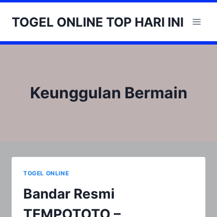
Skip
to
TOGEL ONLINE TOP HARI INI
content
Keunggulan Bermain
TOGEL ONLINE
Bandar Resmi
TEMPOTOTO –