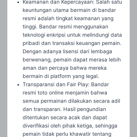
Keamanan dan Kepercayaan: Salah satu
keuntungan utama bermain di bandar
resmi adalah tingkat keamanan yang
tinggi. Bandar resmi menggunakan
teknologi enkripsi untuk melindungi data
pribadi dan transaksi keuangan pemain.
Dengan adanya lisensi dari lembaga
berwenang, pemain dapat merasa lebih
aman dan percaya bahwa mereka
bermain di platform yang legal.
Transparansi dan Fair Play: Bandar
resmi toto online menjamin bahwa
semua permainan dilakukan secara adil
dan transparan. Hasil pengundian
ditentukan secara acak dan dapat
diverifikasi oleh pihak ketiga, sehingga
pemain tidak perlu khawatir tentang