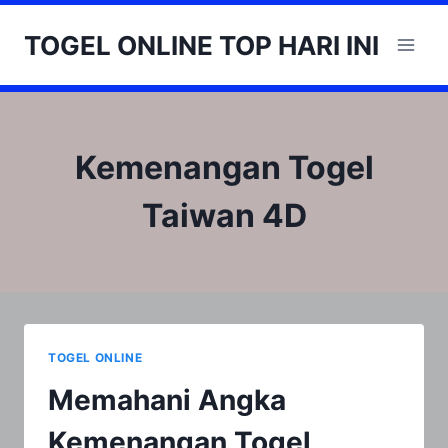
Skip
to
TOGEL ONLINE TOP HARI INI
content
Kemenangan Togel
Taiwan 4D
TOGEL ONLINE
Memahani Angka
Kemenangan Togel