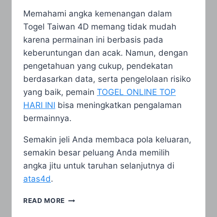
Memahami angka kemenangan dalam
Togel Taiwan 4D memang tidak mudah
karena permainan ini berbasis pada
keberuntungan dan acak. Namun, dengan
pengetahuan yang cukup, pendekatan
berdasarkan data, serta pengelolaan risiko
yang baik, pemain
TOGEL ONLINE TOP
HARI INI
bisa meningkatkan pengalaman
bermainnya.
Semakin jeli Anda membaca pola keluaran,
semakin besar peluang Anda memilih
angka jitu untuk taruhan selanjutnya di
atas4d
.
MEMAHANI
READ MORE
ANGKA