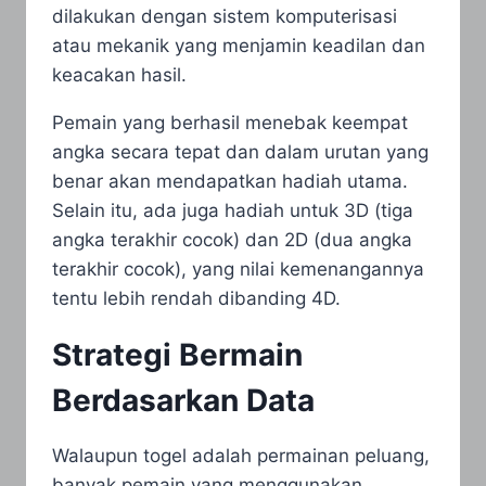
dilakukan dengan sistem komputerisasi
atau mekanik yang menjamin keadilan dan
keacakan hasil.
Pemain yang berhasil menebak keempat
angka secara tepat dan dalam urutan yang
benar akan mendapatkan hadiah utama.
Selain itu, ada juga hadiah untuk 3D (tiga
angka terakhir cocok) dan 2D (dua angka
terakhir cocok), yang nilai kemenangannya
tentu lebih rendah dibanding 4D.
Strategi Bermain
Berdasarkan Data
Walaupun togel adalah permainan peluang,
banyak pemain yang menggunakan