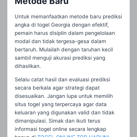
Metode Baru
Untuk memanfaatkan metode baru prediksi
angka di togel Georgia dengan efektif,
pemain harus disiplin dalam pengelolaan
modal dan tidak tergesa-gesa dalam
bertaruh. Mulailah dengan taruhan kecil
sambil menguji akurasi prediksi yang
dihasilkan.
Selalu catat hasil dan evaluasi prediksi
secara berkala agar strategi dapat
disesuaikan. Jangan lupa untuk memilih
situs togel yang terpercaya agar data
keluaran yang digunakan valid dan tidak
dimanipulasi. Simak dan ikuti terus
informasi togel online secara lengkap