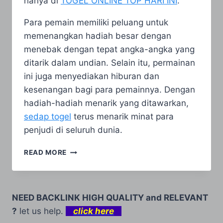
hanya di
TOGEL ONLINE TOP HARI INI
.
Para pemain memiliki peluang untuk
memenangkan hadiah besar dengan
menebak dengan tepat angka-angka yang
ditarik dalam undian. Selain itu, permainan
ini juga menyediakan hiburan dan
kesenangan bagi para pemainnya. Dengan
hadiah-hadiah menarik yang ditawarkan,
sedap togel
terus menarik minat para
penjudi di seluruh dunia.
METODE
READ MORE
BARU
PREDIKSI
ANGKA
DI
NEED BACKLINK HIGH QUALITY and RELEVANT
TOGEL
?
let us help.
click here
GEORGIA