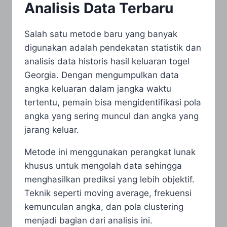
Analisis Data Terbaru
Salah satu metode baru yang banyak
digunakan adalah pendekatan statistik dan
analisis data historis hasil keluaran togel
Georgia. Dengan mengumpulkan data
angka keluaran dalam jangka waktu
tertentu, pemain bisa mengidentifikasi pola
angka yang sering muncul dan angka yang
jarang keluar.
Metode ini menggunakan perangkat lunak
khusus untuk mengolah data sehingga
menghasilkan prediksi yang lebih objektif.
Teknik seperti moving average, frekuensi
kemunculan angka, dan pola clustering
menjadi bagian dari analisis ini.