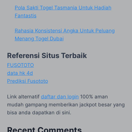
Pola Sakti Togel Tasmania Untuk Hadiah
Fantastis
Rahasia Konsistensi Angka Untuk Peluang
Menang Togel Dubai
Referensi Situs Terbaik
FUSOTOTO
data hk 4d
Prediksi Fusototo
Link alternatif
daftar dan login
100% aman
mudah gampang memberikan jackpot besar yang
bisa anda dapatkan di sini.
Recent Comments