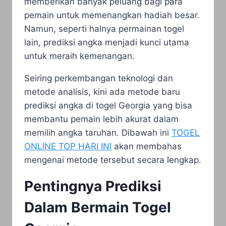
memberikan banyak peluang bagi para
pemain untuk memenangkan hadiah besar.
Namun, seperti halnya permainan togel
lain, prediksi angka menjadi kunci utama
untuk meraih kemenangan.
Seiring perkembangan teknologi dan
metode analisis, kini ada metode baru
prediksi angka di togel Georgia yang bisa
membantu pemain lebih akurat dalam
memilih angka taruhan. Dibawah ini
TOGEL
ONLINE TOP HARI INI
akan membahas
mengenai metode tersebut secara lengkap.
Pentingnya Prediksi
Dalam Bermain Togel