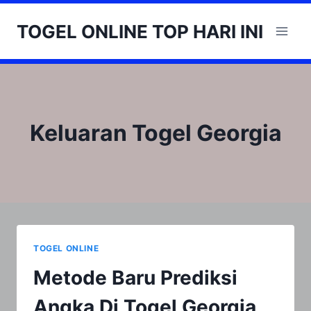
Skip
to
TOGEL ONLINE TOP HARI INI
content
Keluaran Togel Georgia
TOGEL ONLINE
Metode Baru Prediksi
Angka Di Togel Georgia