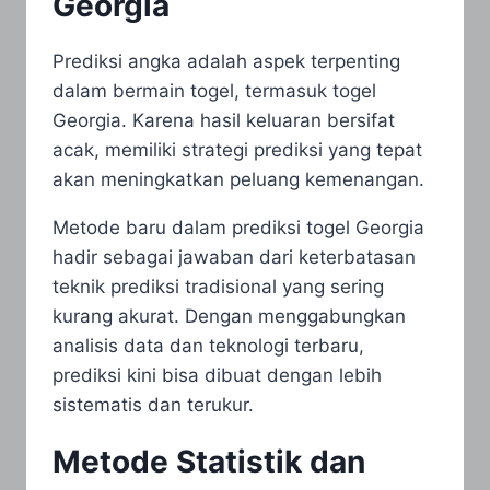
Georgia
Prediksi angka adalah aspek terpenting
dalam bermain togel, termasuk togel
Georgia. Karena hasil keluaran bersifat
acak, memiliki strategi prediksi yang tepat
akan meningkatkan peluang kemenangan.
Metode baru dalam prediksi togel Georgia
hadir sebagai jawaban dari keterbatasan
teknik prediksi tradisional yang sering
kurang akurat. Dengan menggabungkan
analisis data dan teknologi terbaru,
prediksi kini bisa dibuat dengan lebih
sistematis dan terukur.
Metode Statistik dan