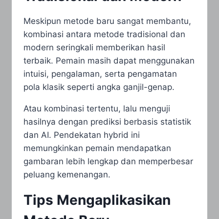
Meskipun metode baru sangat membantu,
kombinasi antara metode tradisional dan
modern seringkali memberikan hasil
terbaik. Pemain masih dapat menggunakan
intuisi, pengalaman, serta pengamatan
pola klasik seperti angka ganjil-genap.
Atau kombinasi tertentu, lalu menguji
hasilnya dengan prediksi berbasis statistik
dan AI. Pendekatan hybrid ini
memungkinkan pemain mendapatkan
gambaran lebih lengkap dan memperbesar
peluang kemenangan.
Tips Mengaplikasikan