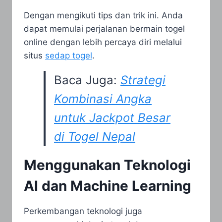
Dengan mengikuti tips dan trik ini. Anda
dapat memulai perjalanan bermain togel
online dengan lebih percaya diri melalui
situs
sedap togel
.
Baca Juga:
Strategi
Kombinasi Angka
untuk Jackpot Besar
di Togel Nepal
Menggunakan Teknologi
AI dan Machine Learning
Perkembangan teknologi juga