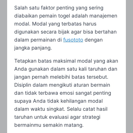
Salah satu faktor penting yang sering
diabaikan pemain togel adalah manajemen
modal. Modal yang terbatas harus
digunakan secara bijak agar bisa bertahan
dalam permainan di
fusototo
dengan
jangka panjang.
Tetapkan batas maksimal modal yang akan
Anda gunakan dalam satu kali taruhan dan
jangan pernah melebihi batas tersebut.
Disiplin dalam mengikuti aturan bermain
dan tidak terbawa emosi sangat penting
supaya Anda tidak kehilangan modal
dalam waktu singkat. Selalu catat hasil
taruhan untuk evaluasi agar strategi
bermainmu semakin matang.