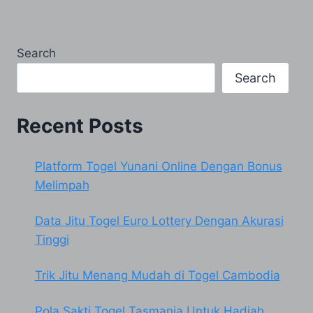
Search
Search
Recent Posts
Platform Togel Yunani Online Dengan Bonus
Melimpah
Data Jitu Togel Euro Lottery Dengan Akurasi
Tinggi
Trik Jitu Menang Mudah di Togel Cambodia
Pola Sakti Togel Tasmania Untuk Hadiah