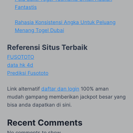
Fantastis
Rahasia Konsistensi Angka Untuk Peluang
Menang Togel Dubai
Referensi Situs Terbaik
FUSOTOTO
data hk 4d
Prediksi Fusototo
Link alternatif
daftar dan login
100% aman
mudah gampang memberikan jackpot besar yang
bisa anda dapatkan di sini.
Recent Comments
No comments to show.