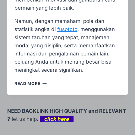
bermain yang lebih baik.
Namun, dengan memahami pola dan
statistik angka di
fusototo
, menggunakan
sistem taruhan yang tepat, manajemen
modal yang disiplin, serta memanfaatkan
informasi dari pengalaman pemain lain,
peluang Anda untuk menang besar bisa
meningkat secara signifikan.
CARA
READ MORE
MUDAH
DAPAT
JACKPOT
TOGEL
NEED BACKLINK HIGH QUALITY and RELEVANT
YORDANIA
?
let us help.
click here