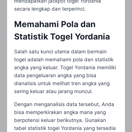
mendapatkan jackpot togel Yordania
secara lengkap dan terperinci.
Memahami Pola dan
Statistik Togel Yordania
Salah satu kunci utama dalam bermain
togel adalah memahami pola dan statistik
angka yang keluar. Togel Yordania memiliki
data pengeluaran angka yang bisa
dianalisis untuk melihat tren angka yang
sering keluar atau jarang muncul.
Dengan menganalisis data tersebut, Anda
bisa memperkirakan angka mana yang
berpotensi keluar berikutnya. Gunakan
tabel statistik togel Yordania yang tersedia