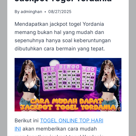
By
adminghan
08/27/2025
Mendapatkan jackpot togel Yordania
memang bukan hal yang mudah dan
sepenuhnya hanya soal keberuntungan
dibutuhkan cara bermain yang tepat.
Berikut ini
TOGEL ONLINE TOP HARI
INI
akan memberikan cara mudah