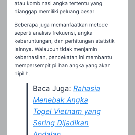
atau kombinasi angka tertentu yang
dianggap memiliki peluang besar.
Beberapa juga memanfaatkan metode
seperti analisis frekuensi, angka
keberuntungan, dan perhitungan statistik
lainnya. Walaupun tidak menjamin
keberhasilan, pendekatan ini membantu
mempersempit pilihan angka yang akan
dipilih.
Baca Juga:
Rahasia
Menebak Angka
Togel Vietnam yang
Sering Dijadikan
Andalan