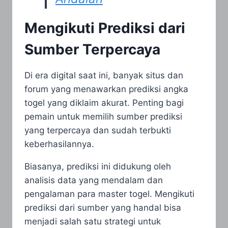
Mengikuti Prediksi dari
Sumber Terpercaya
Di era digital saat ini, banyak situs dan
forum yang menawarkan prediksi angka
togel yang diklaim akurat. Penting bagi
pemain untuk memilih sumber prediksi
yang terpercaya dan sudah terbukti
keberhasilannya.
Biasanya, prediksi ini didukung oleh
analisis data yang mendalam dan
pengalaman para master togel. Mengikuti
prediksi dari sumber yang handal bisa
menjadi salah satu strategi untuk