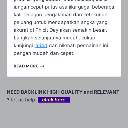
jangan cepat putus asa jika gagal beberapa
kali. Dengan pengalaman dan ketekunan,
peluang untuk mendapatkan angka yang
akurat di Phicit Day akan semakin besar.
Langkah selanjutnya mudah, cukup
kunjungi
jari4d
dan nikmati permainan ini
dengan mudah dan cepat.
CARA
READ MORE
JITU
MENEBAK
ANGKA
TOGEL
NEED BACKLINK HIGH QUALITY and RELEVANT
PHICIT
?
let us help.
click here
DAY
DENGAN
AKURAT