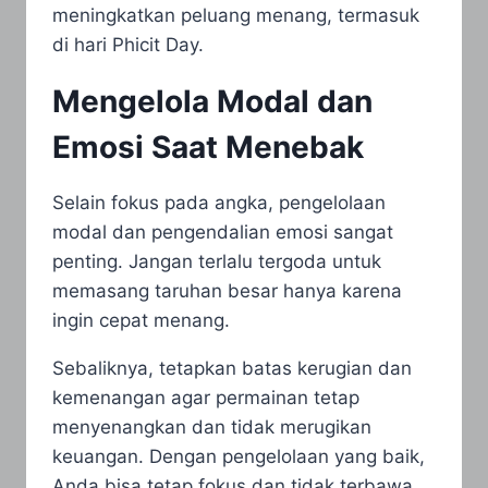
meningkatkan peluang menang, termasuk
di hari Phicit Day.
Mengelola Modal dan
Emosi Saat Menebak
Selain fokus pada angka, pengelolaan
modal dan pengendalian emosi sangat
penting. Jangan terlalu tergoda untuk
memasang taruhan besar hanya karena
ingin cepat menang.
Sebaliknya, tetapkan batas kerugian dan
kemenangan agar permainan tetap
menyenangkan dan tidak merugikan
keuangan. Dengan pengelolaan yang baik,
Anda bisa tetap fokus dan tidak terbawa