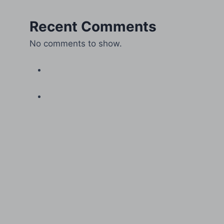
Recent Comments
No comments to show.