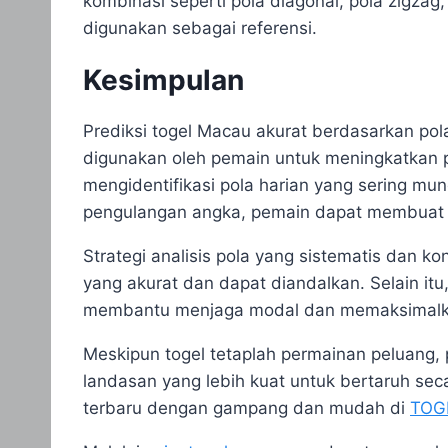
kombinasi seperti pola diagonal, pola zigzag,
digunakan sebagai referensi.
Kesimpulan
Prediksi togel Macau akurat berdasarkan po
digunakan oleh pemain untuk meningkatka
mengidentifikasi pola harian yang sering munc
pengulangan angka, pemain dapat membuat pr
Strategi analisis pola yang sistematis dan k
yang akurat dan dapat diandalkan. Selain itu
membantu menjaga modal dan memaksimalkan 
Meskipun togel tetaplah permainan peluang,
landasan yang lebih kuat untuk bertaruh sec
terbaru dengan gampang dan mudah di
TOGE