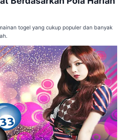
at Berdasarkan Pola Harian
mainan togel yang cukup populer dan banyak
ah.