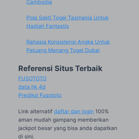
Cambodia
Pola Sakti Togel Tasmania Untuk
Hadiah Fantastis
Rahasia Konsistensi Angka Untuk
Peluang Menang Togel Dubai
Referensi Situs Terbaik
FUSOTOTO
data hk 4d
Prediksi Fusototo
Link alternatif
daftar dan login
100%
aman mudah gampang memberikan
jackpot besar yang bisa anda dapatkan
di sini.