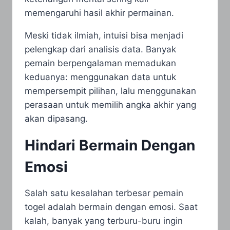
memengaruhi hasil akhir permainan.
Meski tidak ilmiah, intuisi bisa menjadi
pelengkap dari analisis data. Banyak
pemain berpengalaman memadukan
keduanya: menggunakan data untuk
mempersempit pilihan, lalu menggunakan
perasaan untuk memilih angka akhir yang
akan dipasang.
Hindari Bermain Dengan
Emosi
Salah satu kesalahan terbesar pemain
togel adalah bermain dengan emosi. Saat
kalah, banyak yang terburu-buru ingin