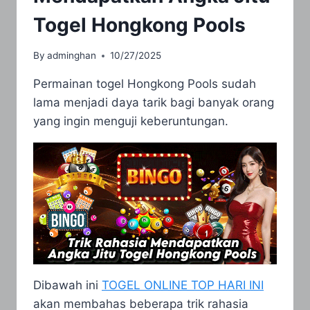
Togel Hongkong Pools
By
adminghan
10/27/2025
Permainan togel Hongkong Pools sudah
lama menjadi daya tarik bagi banyak orang
yang ingin menguji keberuntungan.
Dibawah ini
TOGEL ONLINE TOP HARI INI
akan membahas beberapa trik rahasia