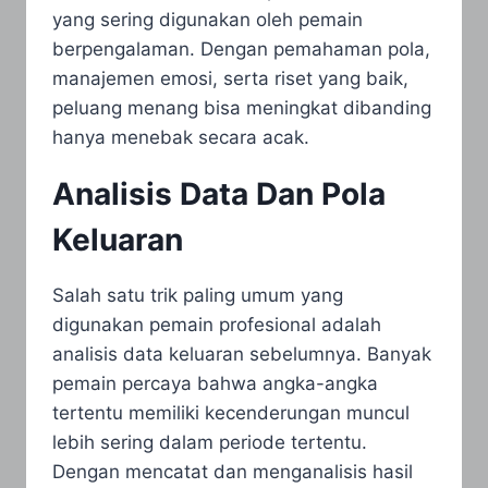
yang sering digunakan oleh pemain
berpengalaman. Dengan pemahaman pola,
manajemen emosi, serta riset yang baik,
peluang menang bisa meningkat dibanding
hanya menebak secara acak.
Analisis Data Dan Pola
Keluaran
Salah satu trik paling umum yang
digunakan pemain profesional adalah
analisis data keluaran sebelumnya. Banyak
pemain percaya bahwa angka-angka
tertentu memiliki kecenderungan muncul
lebih sering dalam periode tertentu.
Dengan mencatat dan menganalisis hasil