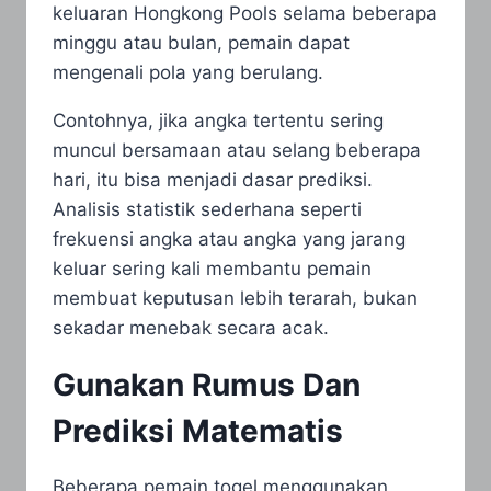
keluaran Hongkong Pools selama beberapa
minggu atau bulan, pemain dapat
mengenali pola yang berulang.
Contohnya, jika angka tertentu sering
muncul bersamaan atau selang beberapa
hari, itu bisa menjadi dasar prediksi.
Analisis statistik sederhana seperti
frekuensi angka atau angka yang jarang
keluar sering kali membantu pemain
membuat keputusan lebih terarah, bukan
sekadar menebak secara acak.
Gunakan Rumus Dan
Prediksi Matematis
Beberapa pemain togel menggunakan