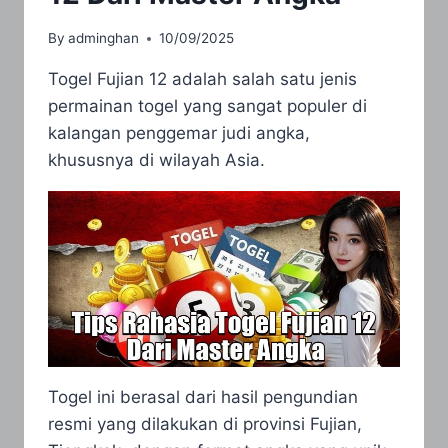
By
adminghan
10/09/2025
Togel Fujian 12 adalah salah satu jenis
permainan togel yang sangat populer di
kalangan penggemar judi angka,
khususnya di wilayah Asia.
Togel ini berasal dari hasil pengundian
resmi yang dilakukan di provinsi Fujian,