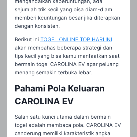
mengandalkan keberuntungan, ada
sejumlah trik kecil yang bisa diam-diam
memberi keuntungan besar jika diterapkan
dengan konsisten.
Berikut ini
TOGEL ONLINE TOP HARI INI
akan membahas beberapa strategi dan
tips kecil yang bisa kamu manfaatkan saat
bermain togel CAROLINA EV agar peluang
menang semakin terbuka lebar.
Pahami Pola Keluaran
CAROLINA EV
Salah satu kunci utama dalam bermain
togel adalah membaca pola. CAROLINA EV
cenderung memiliki karakteristik angka