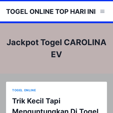
Skip
to
TOGEL ONLINE TOP HARI INI
content
Jackpot Togel CAROLINA
EV
TOGEL ONLINE
Trik Kecil Tapi
Menguntungkan Di Togel