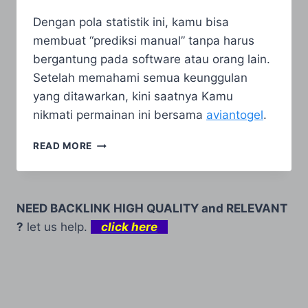
Dengan pola statistik ini, kamu bisa
membuat “prediksi manual” tanpa harus
bergantung pada software atau orang lain.
Setelah memahami semua keunggulan
yang ditawarkan, kini saatnya Kamu
nikmati permainan ini bersama
aviantogel
.
TRIK
READ MORE
KECIL
TAPI
MENGUNTUNGKAN
DI
NEED BACKLINK HIGH QUALITY and RELEVANT
TOGEL
?
let us help.
click here
CAROLINA
EV