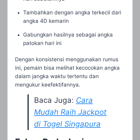
Tambahkan dengan angka terkecil dari
angka 4D kemarin
Gabungkan hasilnya sebagai angka
patokan hari ini
Dengan konsistensi menggunakan rumus
ini, pemain bisa melihat kecocokan angka
dalam jangka waktu tertentu dan
mengukur keefektifannya.
Baca Juga:
Cara
Mudah Raih Jackpot
di Togel Singapura