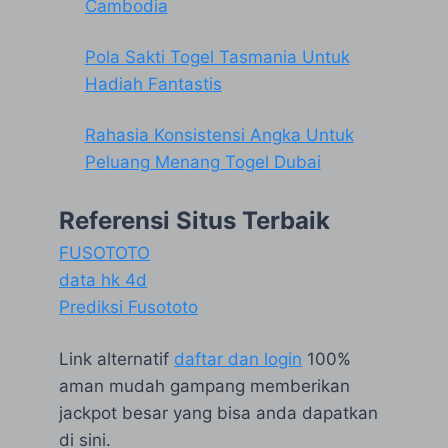
Cambodia
Pola Sakti Togel Tasmania Untuk
Hadiah Fantastis
Rahasia Konsistensi Angka Untuk
Peluang Menang Togel Dubai
Referensi Situs Terbaik
FUSOTOTO
data hk 4d
Prediksi Fusototo
Link alternatif
daftar dan login
100%
aman mudah gampang memberikan
jackpot besar yang bisa anda dapatkan
di sini.