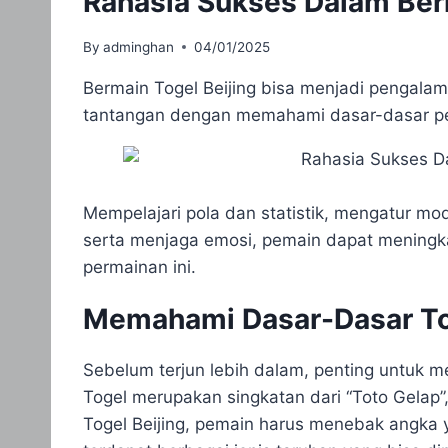
Rahasia Sukses Dalam Ber
By
adminghan
04/01/2025
Bermain Togel Beijing bisa menjadi pengala
tantangan dengan memahami dasar-dasar p
Mempelajari pola dan statistik, mengatur m
serta menjaga emosi, pemain dapat meningk
permainan ini.
Memahami Dasar-Dasar Tog
Sebelum terjun lebih dalam, penting untuk 
Togel merupakan singkatan dari “Toto Gelap
Togel Beijing, pemain harus menebak angka y