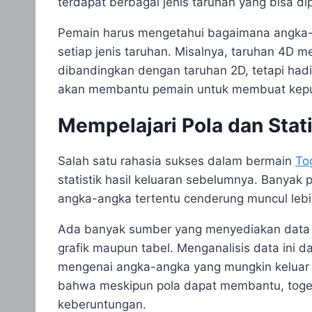
terdapat berbagai jenis taruhan yang bisa dip
Pemain harus mengetahui bagaimana angka-an
setiap jenis taruhan. Misalnya, taruhan 4D m
dibandingkan dengan taruhan 2D, tetapi had
akan membantu pemain untuk membuat keputu
Mempelajari Pola dan Stati
Salah satu rahasia sukses dalam bermain
Tog
statistik hasil keluaran sebelumnya. Banya
angka-angka tertentu cenderung muncul lebih
Ada banyak sumber yang menyediakan data his
grafik maupun tabel. Menganalisis data ini
mengenai angka-angka yang mungkin keluar 
bahwa meskipun pola dapat membantu, togel
keberuntungan.