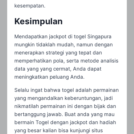
kesempatan.
Kesimpulan
​Mendapatkan jackpot di togel Singapura
mungkin tidaklah mudah, namun dengan
menerapkan strategi yang tepat dan
memperhatikan pola, serta metode analisis
data yang yang cermat, Anda dapat
meningkatkan peluang Anda.​
Selalu ingat bahwa togel adalah permainan
yang mengandalkan keberuntungan, jadi
nikmatilah permainan ini dengan bijak dan
bertanggung jawab. Buat anda yang mau
bermain Togel dengan jackpot dan hadiah
yang besar kalian bisa kunjungi situs