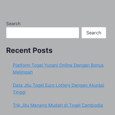
Search
Search
Recent Posts
Platform Togel Yunani Online Dengan Bonus
Melimpah
Data Jitu Togel Euro Lottery Dengan Akurasi
Tinggi
Trik Jitu Menang Mudah di Togel Cambodia