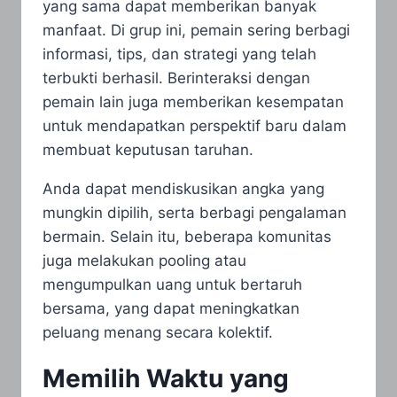
yang sama dapat memberikan banyak
manfaat. Di grup ini, pemain sering berbagi
informasi, tips, dan strategi yang telah
terbukti berhasil. Berinteraksi dengan
pemain lain juga memberikan kesempatan
untuk mendapatkan perspektif baru dalam
membuat keputusan taruhan.
Anda dapat mendiskusikan angka yang
mungkin dipilih, serta berbagi pengalaman
bermain. Selain itu, beberapa komunitas
juga melakukan pooling atau
mengumpulkan uang untuk bertaruh
bersama, yang dapat meningkatkan
peluang menang secara kolektif.
Memilih Waktu yang