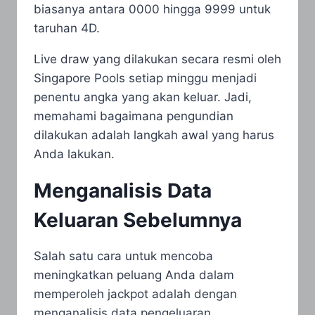
biasanya antara 0000 hingga 9999 untuk
taruhan 4D.
Live draw yang dilakukan secara resmi oleh
Singapore Pools setiap minggu menjadi
penentu angka yang akan keluar. Jadi,
memahami bagaimana pengundian
dilakukan adalah langkah awal yang harus
Anda lakukan.
Menganalisis Data
Keluaran Sebelumnya
Salah satu cara untuk mencoba
meningkatkan peluang Anda dalam
memperoleh jackpot adalah dengan
menganalisis data pengeluaran