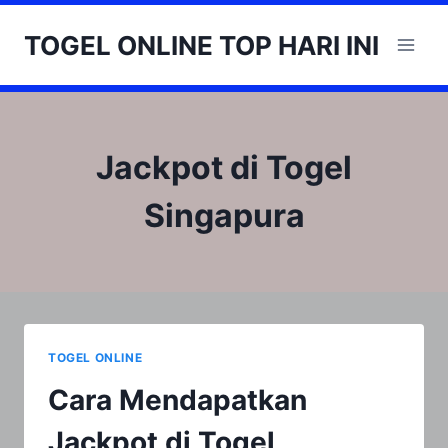
Skip
to
TOGEL ONLINE TOP HARI INI
content
Jackpot di Togel
Singapura
TOGEL ONLINE
Cara Mendapatkan
Jackpot di Togel