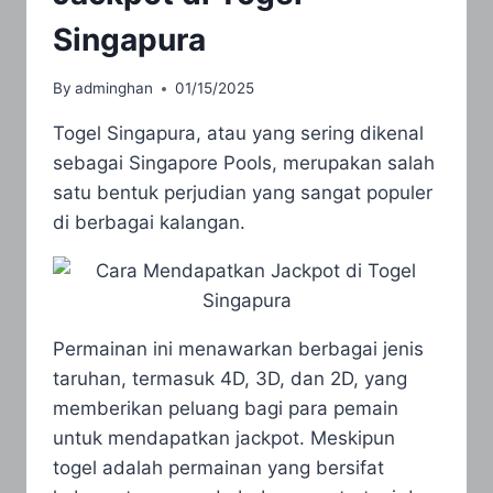
Singapura
By
adminghan
01/15/2025
Togel Singapura, atau yang sering dikenal
sebagai Singapore Pools, merupakan salah
satu bentuk perjudian yang sangat populer
di berbagai kalangan.
Permainan ini menawarkan berbagai jenis
taruhan, termasuk 4D, 3D, dan 2D, yang
memberikan peluang bagi para pemain
untuk mendapatkan jackpot. Meskipun
togel adalah permainan yang bersifat