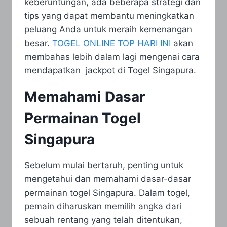
keberuntungan, ada beberapa strategi dan
tips yang dapat membantu meningkatkan
peluang Anda untuk meraih kemenangan
besar.
TOGEL ONLINE TOP HARI INI
akan
membahas lebih dalam lagi mengenai cara
mendapatkan jackpot di Togel Singapura.
Memahami Dasar
Permainan Togel
Singapura
Sebelum mulai bertaruh, penting untuk
mengetahui dan memahami dasar-dasar
permainan togel Singapura. Dalam togel,
pemain diharuskan memilih angka dari
sebuah rentang yang telah ditentukan,