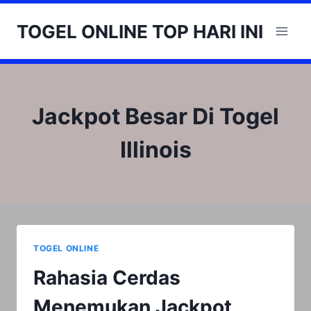
Skip
to
TOGEL ONLINE TOP HARI INI
content
Jackpot Besar Di Togel
Illinois
TOGEL ONLINE
Rahasia Cerdas
Menemukan Jackpot