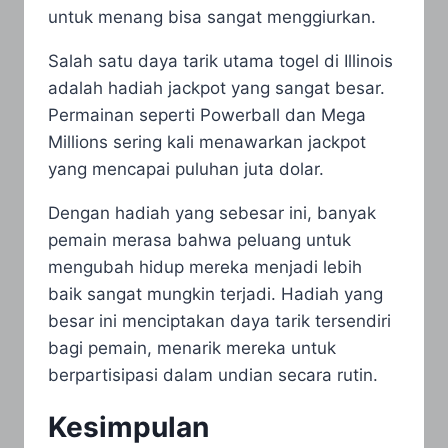
untuk menang bisa sangat menggiurkan.
Salah satu daya tarik utama togel di Illinois
adalah hadiah jackpot yang sangat besar.
Permainan seperti Powerball dan Mega
Millions sering kali menawarkan jackpot
yang mencapai puluhan juta dolar.
Dengan hadiah yang sebesar ini, banyak
pemain merasa bahwa peluang untuk
mengubah hidup mereka menjadi lebih
baik sangat mungkin terjadi. Hadiah yang
besar ini menciptakan daya tarik tersendiri
bagi pemain, menarik mereka untuk
berpartisipasi dalam undian secara rutin.
Kesimpulan