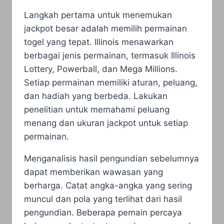
Langkah pertama untuk menemukan
jackpot besar adalah memilih permainan
togel yang tepat. Illinois menawarkan
berbagai jenis permainan, termasuk Illinois
Lottery, Powerball, dan Mega Millions.
Setiap permainan memiliki aturan, peluang,
dan hadiah yang berbeda. Lakukan
penelitian untuk memahami peluang
menang dan ukuran jackpot untuk setiap
permainan.
Menganalisis hasil pengundian sebelumnya
dapat memberikan wawasan yang
berharga. Catat angka-angka yang sering
muncul dan pola yang terlihat dari hasil
pengundian. Beberapa pemain percaya