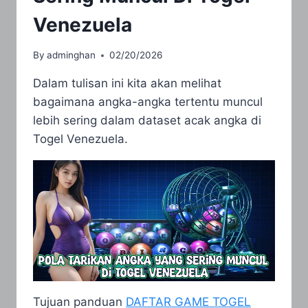
Venezuela
By
adminghan
02/20/2026
Dalam tulisan ini kita akan melihat
bagaimana angka-angka tertentu muncul
lebih sering dalam dataset acak angka di
Togel Venezuela.
Tujuan panduan
DAFTAR GAME TOGEL