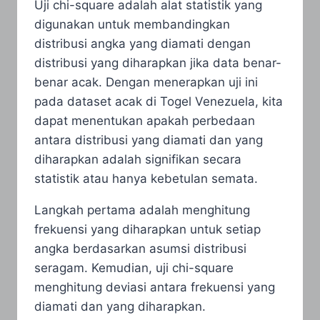
Uji chi-square adalah alat statistik yang
digunakan untuk membandingkan
distribusi angka yang diamati dengan
distribusi yang diharapkan jika data benar-
benar acak. Dengan menerapkan uji ini
pada dataset acak di Togel Venezuela, kita
dapat menentukan apakah perbedaan
antara distribusi yang diamati dan yang
diharapkan adalah signifikan secara
statistik atau hanya kebetulan semata.
Langkah pertama adalah menghitung
frekuensi yang diharapkan untuk setiap
angka berdasarkan asumsi distribusi
seragam. Kemudian, uji chi-square
menghitung deviasi antara frekuensi yang
diamati dan yang diharapkan.