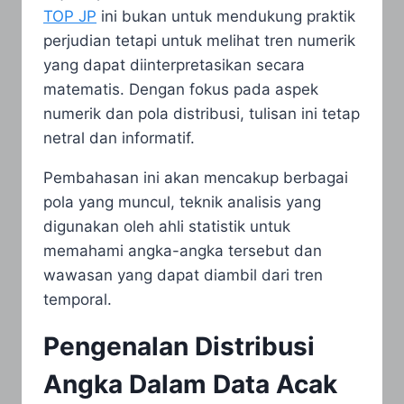
TOP JP
ini bukan untuk mendukung praktik
perjudian tetapi untuk melihat tren numerik
yang dapat diinterpretasikan secara
matematis. Dengan fokus pada aspek
numerik dan pola distribusi, tulisan ini tetap
netral dan informatif.
Pembahasan ini akan mencakup berbagai
pola yang muncul, teknik analisis yang
digunakan oleh ahli statistik untuk
memahami angka-angka tersebut dan
wawasan yang dapat diambil dari tren
temporal.
Pengenalan Distribusi
Angka Dalam Data Acak