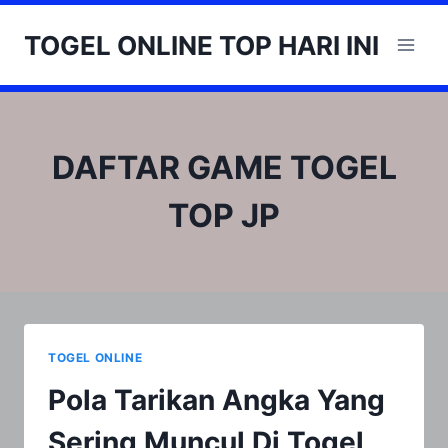
Skip
to
TOGEL ONLINE TOP HARI INI
content
DAFTAR GAME TOGEL
TOP JP
TOGEL ONLINE
Pola Tarikan Angka Yang
Sering Muncul Di Togel