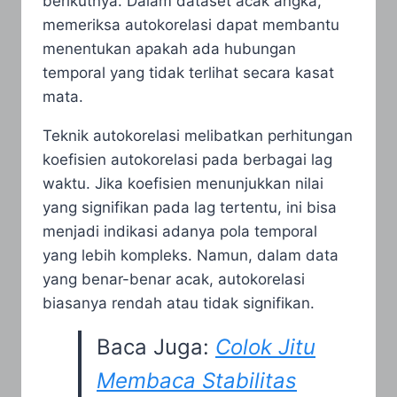
berikutnya. Dalam dataset acak angka,
memeriksa autokorelasi dapat membantu
menentukan apakah ada hubungan
temporal yang tidak terlihat secara kasat
mata.
Teknik autokorelasi melibatkan perhitungan
koefisien autokorelasi pada berbagai lag
waktu. Jika koefisien menunjukkan nilai
yang signifikan pada lag tertentu, ini bisa
menjadi indikasi adanya pola temporal
yang lebih kompleks. Namun, dalam data
yang benar-benar acak, autokorelasi
biasanya rendah atau tidak signifikan.
Baca Juga:
Colok Jitu
Membaca Stabilitas