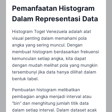
Pemanfaatan Histogram
Dalam Representasi Data
Histogram Togel Venezuela adalah alat
visual penting dalam memahami pola
angka yang sering muncul. Dengan
membuat histogram berdasarkan frekuensi
kemunculan setiap angka, kita dapat
dengan mudah melihat pola yang mungkin
tersembunyi jika data hanya dilihat dalam
bentuk tabel.
Pembuatan histogram melibatkan
pembagian angka menjadi interval atau
“bin” dan menghitung jumlah titik data
dalam setiap interval. Dalam dataset acak