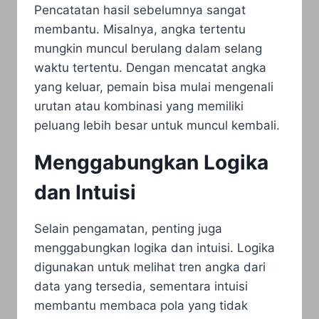
Pencatatan hasil sebelumnya sangat
membantu. Misalnya, angka tertentu
mungkin muncul berulang dalam selang
waktu tertentu. Dengan mencatat angka
yang keluar, pemain bisa mulai mengenali
urutan atau kombinasi yang memiliki
peluang lebih besar untuk muncul kembali.
Menggabungkan Logika
dan Intuisi
Selain pengamatan, penting juga
menggabungkan logika dan intuisi. Logika
digunakan untuk melihat tren angka dari
data yang tersedia, sementara intuisi
membantu membaca pola yang tidak