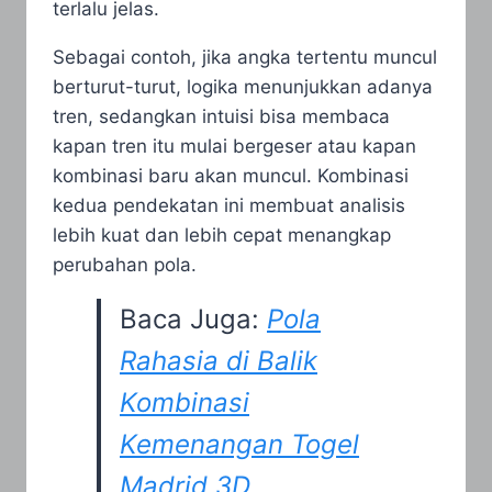
terlalu jelas.
Sebagai contoh, jika angka tertentu muncul
berturut-turut, logika menunjukkan adanya
tren, sedangkan intuisi bisa membaca
kapan tren itu mulai bergeser atau kapan
kombinasi baru akan muncul. Kombinasi
kedua pendekatan ini membuat analisis
lebih kuat dan lebih cepat menangkap
perubahan pola.
Baca Juga:
Pola
Rahasia di Balik
Kombinasi
Kemenangan Togel
Madrid 3D