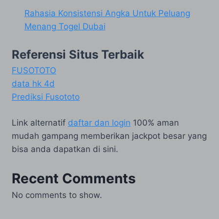
Rahasia Konsistensi Angka Untuk Peluang
Menang Togel Dubai
Referensi Situs Terbaik
FUSOTOTO
data hk 4d
Prediksi Fusototo
Link alternatif
daftar dan login
100% aman
mudah gampang memberikan jackpot besar yang
bisa anda dapatkan di sini.
Recent Comments
No comments to show.