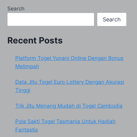
Search
Search
Recent Posts
Platform Togel Yunani Online Dengan Bonus
Melimpah
Data Jitu Togel Euro Lottery Dengan Akurasi
Tinggi
Trik Jitu Menang Mudah di Togel Cambodia
Pola Sakti Togel Tasmania Untuk Hadiah
Fantastis