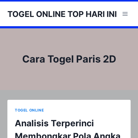
Skip
to
TOGEL ONLINE TOP HARI INI
content
Cara Togel Paris 2D
TOGEL ONLINE
Analisis Terperinci
Membongkar Pola Angka