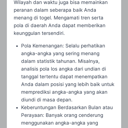
Wilayah dan waktu juga bisa memainkan
peranan dalam seberapa baik Anda
menang di togel. Mengamati tren serta
pola di daerah Anda dapat memberikan
keunggulan tersendiri.
Pola Kemenangan: Selalu perhatikan
angka-angka yang sering menang
dalam statistik tahunan. Misalnya,
analisis pola los angka dari undian di
tanggal tertentu dapat menempatkan
Anda dalam posisi yang lebih baik untuk
memprediksi angka-angka yang akan
diundi di masa depan.
Keberuntungan Berdasarkan Bulan atau
Perayaan: Banyak orang cenderung
menggunakan angka-angka yang