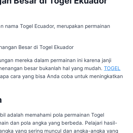
n Besar di Togel Ekuador
gan nama Togel Ecuador, merupakan permainan
ungan mereka dalam permainan ini karena janji
emenangan besar bukanlah hal yang mudah.
TOGEL
pa cara yang bisa Anda coba untuk meningkatkan
n
mbil adalah memahami pola permainan Togel
main dan pola angka yang berbeda. Pelajari hasil-
-angka yang sering muncul dan angka-angka yang