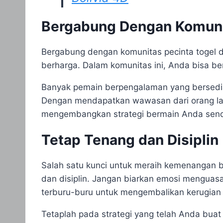
Bergabung Dengan Komuni
Bergabung dengan komunitas pecinta togel 
berharga. Dalam komunitas ini, Anda bisa be
Banyak pemain berpengalaman yang bersedia
Dengan mendapatkan wawasan dari orang lai
mengembangkan strategi bermain Anda sendi
Tetap Tenang dan Disiplin
Salah satu kunci untuk meraih kemenangan b
dan disiplin. Jangan biarkan emosi menguas
terburu-buru untuk mengembalikan kerugian 
Tetaplah pada strategi yang telah Anda buat