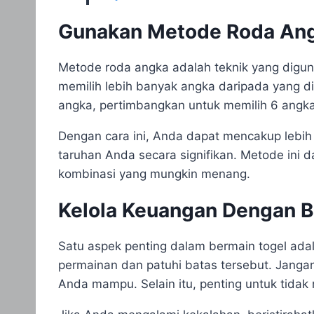
Gunakan Metode Roda An
Metode roda angka adalah teknik yang dig
memilih lebih banyak angka daripada yang di
angka, pertimbangkan untuk memilih 6 angka
Dengan cara ini, Anda dapat mencakup lebi
taruhan Anda secara signifikan. Metode in
kombinasi yang mungkin menang.
Kelola Keuangan Dengan B
Satu aspek penting dalam bermain togel ad
permainan dan patuhi batas tersebut. Janga
Anda mampu. Selain itu, penting untuk tidak