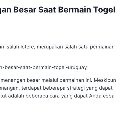
n Besar Saat Bermain Togel
n istilah lotere, merupakan salah satu permainan
menangan besar melalui permainan ini. Meskipun
nangan, terdapat beberapa strategi yang dapat
kut adalah beberapa cara yang dapat Anda coba