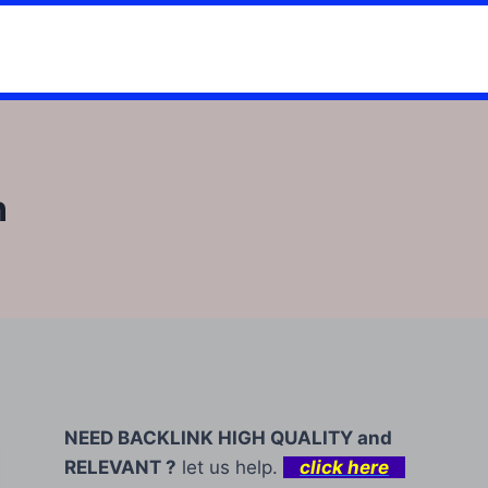
n
NEED BACKLINK HIGH QUALITY and
RELEVANT ?
let us help.
click here