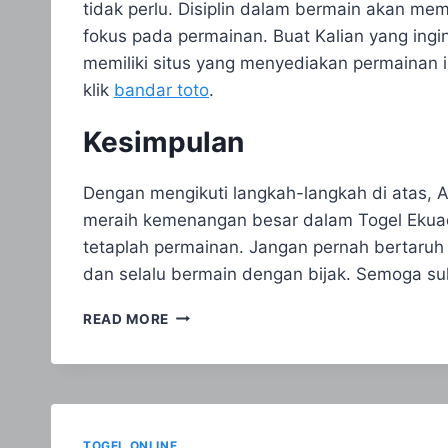
tidak perlu. Disiplin dalam bermain akan m
fokus pada permainan. Buat Kalian yang ing
memiliki situs yang menyediakan permainan i
klik
bandar toto
.
Kesimpulan
Dengan mengikuti langkah-langkah di atas,
meraih kemenangan besar dalam Togel Ekua
tetaplah permainan. Jangan pernah bertaruh
dan selalu bermain dengan bijak. Semoga su
CARA
READ MORE
MEMBOBOL
KEMENANGAN
BESAR
DI
TOGEL
EKUADOR
TOGEL ONLINE