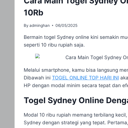
Cara Main Togel Sydney O
10Rb
By
adminghan
06/05/2025
Bermain togel Sydney online kini semakin m
seperti 10 ribu rupiah saja.
Melalui smartphone, kamu bisa langsung mem
Dibawah ini
TOGEL ONLINE TOP HARI INI
aka
HP dengan modal minim secara tepat dan efe
Togel Sydney Online Deng
Modal 10 ribu rupiah memang terbilang kecil
Sydney dengan strategi yang tepat. Pertama, p