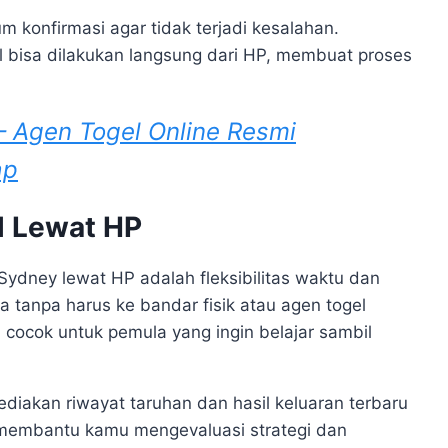
 konfirmasi agar tidak terjadi kesalahan.
l bisa dilakukan langsung dari HP, membuat proses
Agen Togel Online Resmi
ap
l Lewat HP
ydney lewat HP adalah fleksibilitas waktu dan
 tanpa harus ke bandar fisik atau agen togel
a cocok untuk pemula yang ingin belajar sambil
yediakan riwayat taruhan dan hasil keluaran terbaru
i membantu kamu mengevaluasi strategi dan