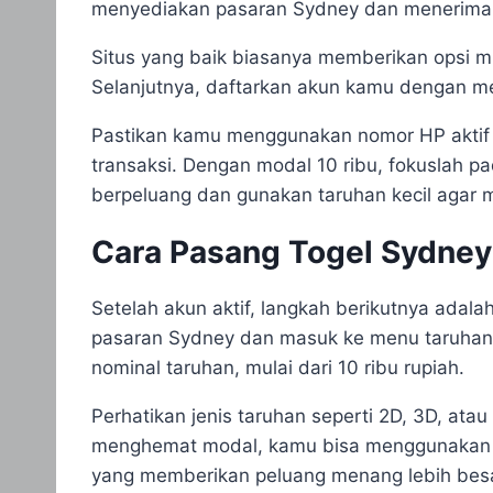
menyediakan pasaran Sydney dan menerima t
Situs yang baik biasanya memberikan opsi m
Selanjutnya, daftarkan akun kamu dengan me
Pastikan kamu menggunakan nomor HP aktif 
transaksi. Dengan modal 10 ribu, fokuslah 
berpeluang dan gunakan taruhan kecil agar m
Cara Pasang Togel Sydney
Setelah akun aktif, langkah berikutnya adalah
pasaran Sydney dan masuk ke menu taruhan.
nominal taruhan, mulai dari 10 ribu rupiah.
Perhatikan jenis taruhan seperti 2D, 3D, a
menghemat modal, kamu bisa menggunakan str
yang memberikan peluang menang lebih besa