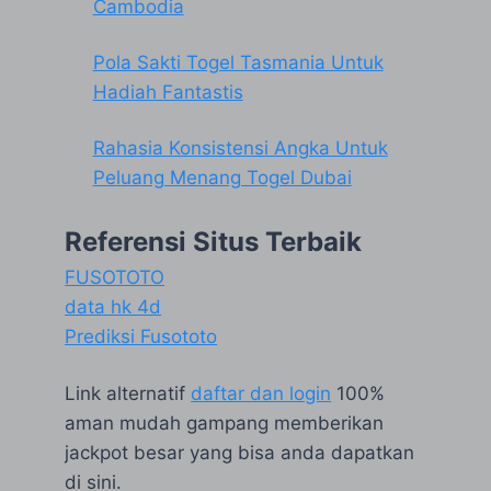
Cambodia
Pola Sakti Togel Tasmania Untuk
Hadiah Fantastis
Rahasia Konsistensi Angka Untuk
Peluang Menang Togel Dubai
Referensi Situs Terbaik
FUSOTOTO
data hk 4d
Prediksi Fusototo
Link alternatif
daftar dan login
100%
aman mudah gampang memberikan
jackpot besar yang bisa anda dapatkan
di sini.