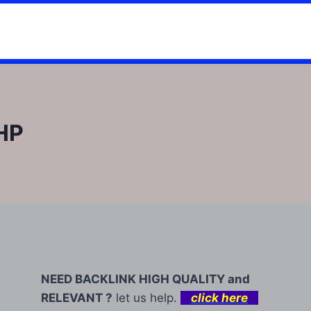
 HP
NEED BACKLINK HIGH QUALITY and
RELEVANT ?
let us help.
click here