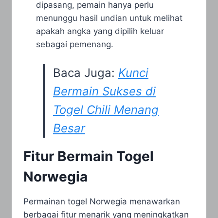
dipasang, pemain hanya perlu
menunggu hasil undian untuk melihat
apakah angka yang dipilih keluar
sebagai pemenang.
Baca Juga:
Kunci
Bermain Sukses di
Togel Chili Menang
Besar
Fitur Bermain Togel
Norwegia
Permainan togel Norwegia menawarkan
berbagai fitur menarik yang meningkatkan