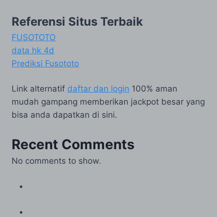
Referensi Situs Terbaik
FUSOTOTO
data hk 4d
Prediksi Fusototo
Link alternatif
daftar dan login
100% aman
mudah gampang memberikan jackpot besar yang
bisa anda dapatkan di sini.
Recent Comments
No comments to show.