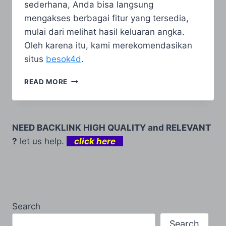
sederhana, Anda bisa langsung
mengakses berbagai fitur yang tersedia,
mulai dari melihat hasil keluaran angka.
Oleh karena itu, kami merekomendasikan
situs
besok4d
.
BOCORAN
READ MORE
TIPS
RAHASIA
DALAM
BERMAIN
NEED BACKLINK HIGH QUALITY and RELEVANT
TOGEL
?
let us help.
click here
NORWEGIA
Search
Search