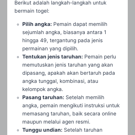
Berikut adalah langkah-langkah untuk
bermain togel:
Pilih angka:
Pemain dapat memilih
sejumlah angka, biasanya antara 1
hingga 49, tergantung pada jenis
permainan yang dipilih.
Tentukan jenis taruhan:
Pemain perlu
memutuskan jenis taruhan yang akan
dipasang, apakah akan bertaruh pada
angka tunggal, kombinasi, atau
kelompok angka.
Pasang taruhan:
Setelah memilih
angka, pemain mengikuti instruksi untuk
memasang taruhan, baik secara online
maupun melalui agen resmi.
Tunggu undian:
Setelah taruhan