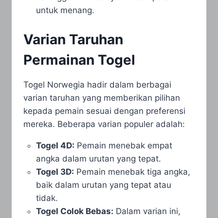
untuk menang.
Varian Taruhan
Permainan Togel
Togel Norwegia hadir dalam berbagai
varian taruhan yang memberikan pilihan
kepada pemain sesuai dengan preferensi
mereka. Beberapa varian populer adalah:
Togel 4D:
Pemain menebak empat
angka dalam urutan yang tepat.
Togel 3D:
Pemain menebak tiga angka,
baik dalam urutan yang tepat atau
tidak.
Togel Colok Bebas:
Dalam varian ini,