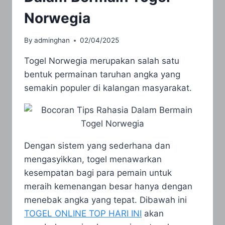
Norwegia
By
adminghan
02/04/2025
Togel Norwegia merupakan salah satu
bentuk permainan taruhan angka yang
semakin populer di kalangan masyarakat.
Dengan sistem yang sederhana dan
mengasyikkan, togel menawarkan
kesempatan bagi para pemain untuk
meraih kemenangan besar hanya dengan
menebak angka yang tepat. Dibawah ini
TOGEL ONLINE TOP HARI INI
akan