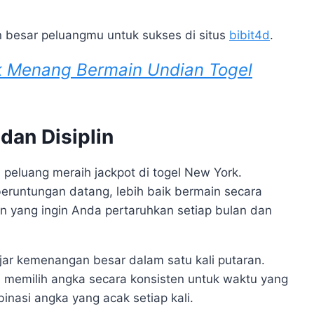
besar peluangmu untuk sukses di situs
bibit4d
.
uk Menang Bermain Undian Togel
dan Disiplin
 peluang meraih jackpot di togel New York.
eruntungan datang, lebih baik bermain secara
an yang ingin Anda pertaruhkan setiap bulan dan
jar kemenangan besar dalam satu kali putaran.
n memilih angka secara konsisten untuk waktu yang
nasi angka yang acak setiap kali.