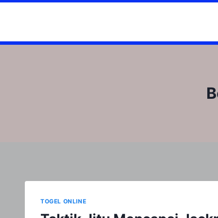
Skip
to
content
B
TOGEL ONLINE