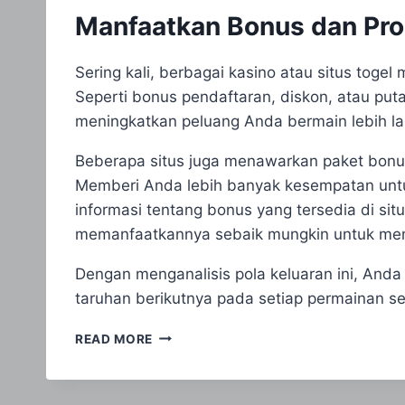
Manfaatkan Bonus dan Pr
Sering kali, berbagai kasino atau situs tog
Seperti bonus pendaftaran, diskon, atau puta
meningkatkan peluang Anda bermain lebih l
Beberapa situs juga menawarkan paket bonus
Memberi Anda lebih banyak kesempatan untu
informasi tentang bonus yang tersedia di si
memanfaatkannya sebaik mungkin untuk mem
Dengan menganalisis pola keluaran ini, Anda
taruhan berikutnya pada setiap permainan se
TAKTIK
READ MORE
JITU
MENCAPAI
JACKPOT