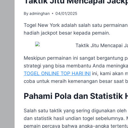
Taktik Jitu Mencapai Jack
By
adminghan
04/01/2025
Togel New York adalah salah satu permainan
hadiah jackpot besar kepada pemain.
Meskipun permainan ini sangat bergantung p
strategi yang bisa membantu Anda meningka
TOGEL ONLINE TOP HARI INI
ini, kami akan 
coba untuk meraih kemenangan besar saat b
Pahami Pola dan Statistik
Salah satu taktik yang sering digunakan ol
dan statistik hasil undian togel sebelumnya
pemain percaya bahwa angka-angka tertentu