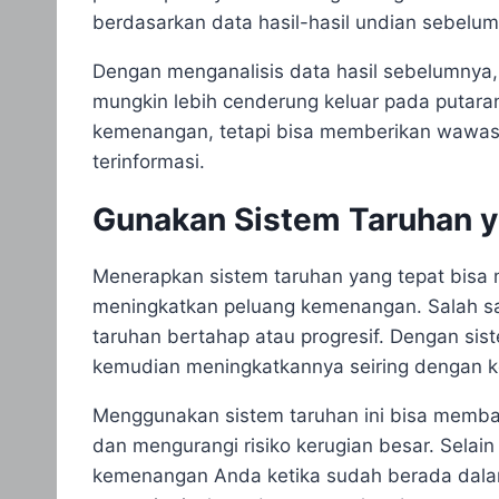
berdasarkan data hasil-hasil undian sebelu
Dengan menganalisis data hasil sebelumnya,
mungkin lebih cenderung keluar pada putaran 
kemenangan, tetapi bisa memberikan wawas
terinformasi.
Gunakan Sistem Taruhan y
Menerapkan sistem taruhan yang tepat bis
meningkatkan peluang kemenangan. Salah s
taruhan bertahap atau progresif. Dengan sist
kemudian meningkatkannya seiring dengan 
Menggunakan sistem taruhan ini bisa memban
dan mengurangi risiko kerugian besar. Selai
kemenangan Anda ketika sudah berada dalam