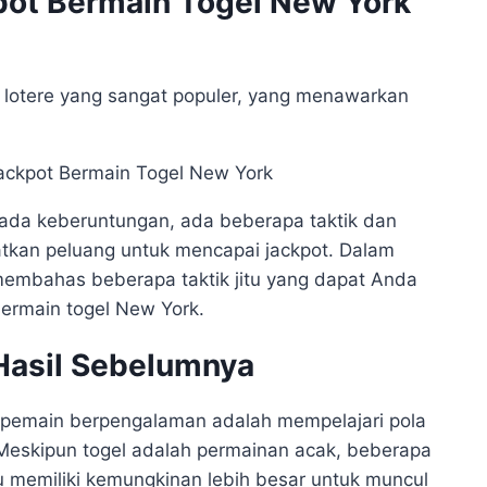
pot Bermain Togel New York
 lotere yang sangat populer, yang menawarkan
ada keberuntungan, ada beberapa taktik dan
tkan peluang untuk mencapai jackpot. Dalam
membahas beberapa taktik jitu yang dapat Anda
ermain togel New York.
 Hasil Sebelumnya
eh pemain berpengalaman adalah mempelajari pola
. Meskipun togel adalah permainan acak, beberapa
 memiliki kemungkinan lebih besar untuk muncul