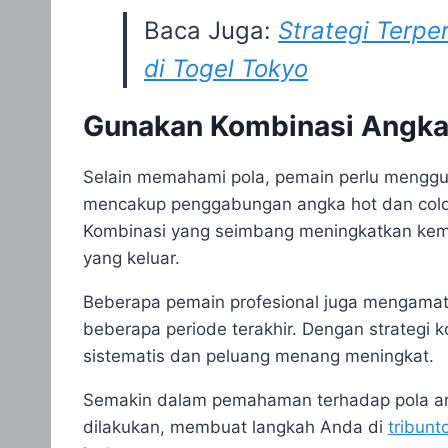
Baca Juga:
Strategi Terp
di Togel Tokyo
Gunakan Kombinasi Angk
Selain memahami pola, pemain perlu menggun
mencakup penggabungan angka hot dan cold, 
Kombinasi yang seimbang meningkatkan kem
yang keluar.
Beberapa pemain profesional juga mengamat
beberapa periode terakhir. Dengan strategi ko
sistematis dan peluang menang meningkat.
Semakin dalam pemahaman terhadap pola ang
dilakukan, membuat langkah Anda di
tribunt