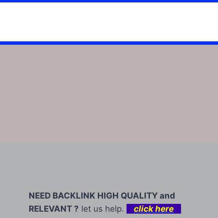
NEED BACKLINK HIGH QUALITY and
RELEVANT ?
let us help.
click here