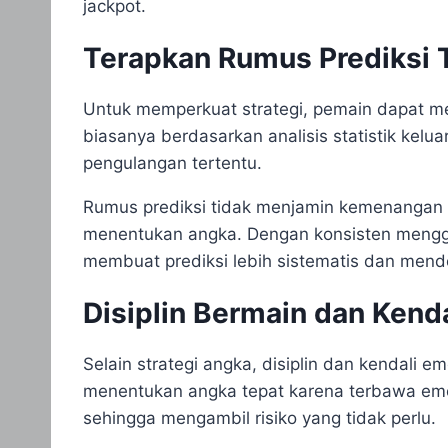
jackpot.
Terapkan Rumus Prediksi 
Untuk memperkuat strategi, pemain dapat me
biasanya berdasarkan analisis statistik kelu
pengulangan tertentu.
Rumus prediksi tidak menjamin kemenangan 
menentukan angka. Dengan konsisten menggu
membuat prediksi lebih sistematis dan mende
Disiplin Bermain dan Kend
Selain strategi angka, disiplin dan kendali 
menentukan angka tepat karena terbawa emosi
sehingga mengambil risiko yang tidak perlu.