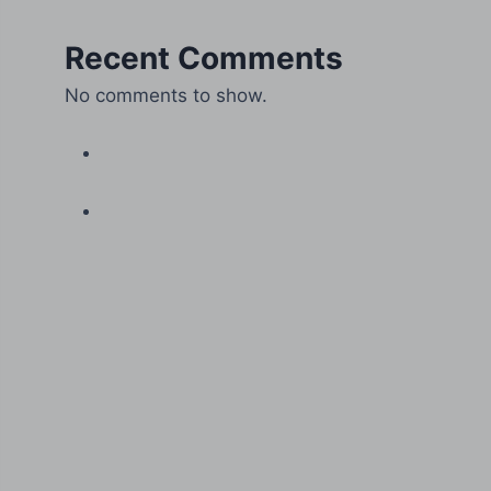
Recent Comments
No comments to show.