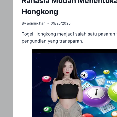
Rahasia Mudah Menentuka
Hongkong
By
adminghan
09/25/2025
Togel Hongkong menjadi salah satu pasaran 
pengundian yang transparan.