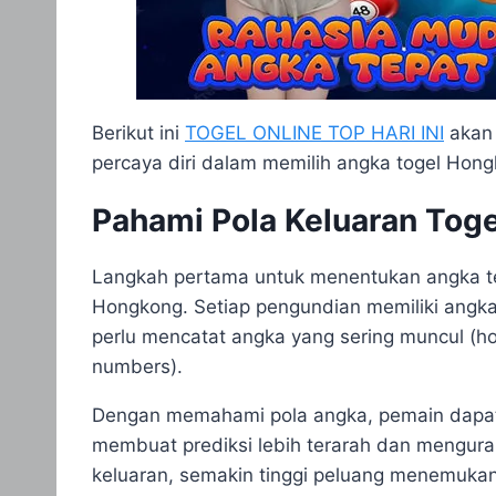
Berikut ini
TOGEL ONLINE TOP HARI INI
akan 
percaya diri dalam memilih angka togel Hong
Pahami Pola Keluaran Tog
Langkah pertama untuk menentukan angka te
Hongkong. Setiap pengundian memiliki angka y
perlu mencatat angka yang sering muncul (h
numbers).
Dengan memahami pola angka, pemain dapat me
membuat prediksi lebih terarah dan mengura
keluaran, semakin tinggi peluang menemuka