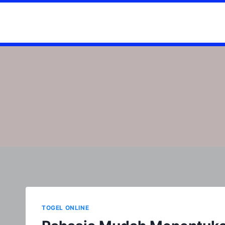
Skip
to
content
TOGEL ONLINE