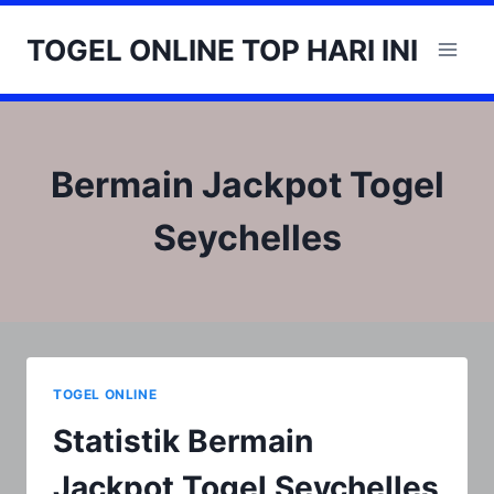
Skip
to
TOGEL ONLINE TOP HARI INI
content
Bermain Jackpot Togel
Seychelles
TOGEL ONLINE
Statistik Bermain
Jackpot Togel Seychelles