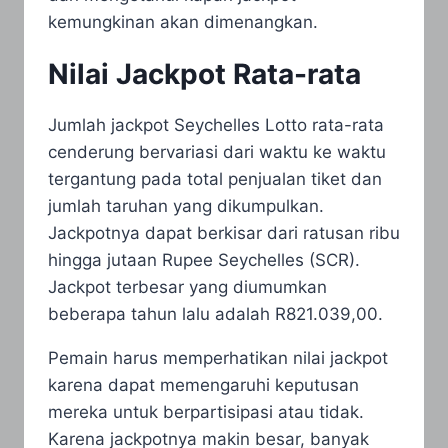
kemungkinan akan dimenangkan.
Nilai Jackpot Rata-rata
Jumlah jackpot Seychelles Lotto rata-rata
cenderung bervariasi dari waktu ke waktu
tergantung pada total penjualan tiket dan
jumlah taruhan yang dikumpulkan.
Jackpotnya dapat berkisar dari ratusan ribu
hingga jutaan Rupee Seychelles (SCR).
Jackpot terbesar yang diumumkan
beberapa tahun lalu adalah R821.039,00.
Pemain harus memperhatikan nilai jackpot
karena dapat memengaruhi keputusan
mereka untuk berpartisipasi atau tidak.
Karena jackpotnya makin besar, banyak