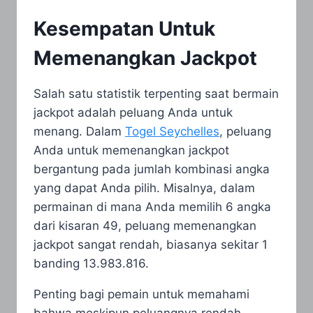
Kesempatan Untuk
Memenangkan Jackpot
Salah satu statistik terpenting saat bermain
jackpot adalah peluang Anda untuk
menang. Dalam
Togel Seychelles
, peluang
Anda untuk memenangkan jackpot
bergantung pada jumlah kombinasi angka
yang dapat Anda pilih. Misalnya, dalam
permainan di mana Anda memilih 6 angka
dari kisaran 49, peluang memenangkan
jackpot sangat rendah, biasanya sekitar 1
banding 13.983.816.
Penting bagi pemain untuk memahami