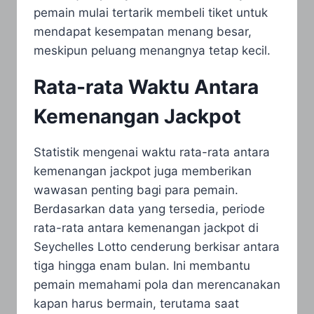
pemain mulai tertarik membeli tiket untuk
mendapat kesempatan menang besar,
meskipun peluang menangnya tetap kecil.
Rata-rata Waktu Antara
Kemenangan Jackpot
Statistik mengenai waktu rata-rata antara
kemenangan jackpot juga memberikan
wawasan penting bagi para pemain.
Berdasarkan data yang tersedia, periode
rata-rata antara kemenangan jackpot di
Seychelles Lotto cenderung berkisar antara
tiga hingga enam bulan. Ini membantu
pemain memahami pola dan merencanakan
kapan harus bermain, terutama saat