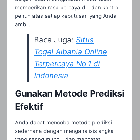
memberikan rasa percaya diri dan kontrol
penuh atas setiap keputusan yang Anda
ambil.
Baca Juga:
Situs
Togel Albania Online
Terpercaya No.1 di
Indonesia
Gunakan Metode Prediksi
Efektif
Anda dapat mencoba metode prediksi
sederhana dengan menganalisis angka
yang sering muncul dan mencatat