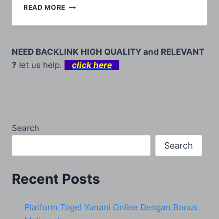
PANDUAN
READ MORE
LENGKAP
MAIN
TOGEL
ITALIA
NEED BACKLINK HIGH QUALITY and RELEVANT
MENGUNTUNGKAN
?
let us help.
click here
Search
Search
Recent Posts
Platform Togel Yunani Online Dengan Bonus