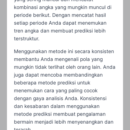
kombinasi angka yang mungkin muncul di
periode berikut. Dengan mencatat hasil
setiap periode Anda dapat menemukan
tren angka dan membuat prediksi lebih
terstruktur.
Menggunakan metode ini secara konsisten
membantu Anda mengenali pola yang
mungkin tidak terlihat oleh orang lain. Anda
juga dapat mencoba membandingkan
beberapa metode prediksi untuk
menemukan cara yang paling cocok
dengan gaya analisis Anda. Konsistensi
dan kesabaran dalam menggunakan
metode prediksi membuat pengalaman
bermain menjadi lebih menyenangkan dan
terarah.