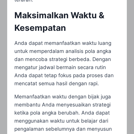
Maksimalkan Waktu &
Kesempatan
Anda dapat memanfaatkan waktu luang
untuk memperdalam analisis pola angka
dan mencoba strategi berbeda. Dengan
mengatur jadwal bermain secara rutin
Anda dapat tetap fokus pada proses dan
mencatat semua hasil dengan rapi.
Memanfaatkan waktu dengan bijak juga
membantu Anda menyesuaikan strategi
ketika pola angka berubah. Anda dapat
menggunakan waktu untuk belajar dari
pengalaman sebelumnya dan menyusun