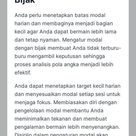
Anda perlu menetapkan batas modal
harian dan membaginya menjadi bagian
kecil agar Anda dapat bermain lebih lama
dan tetap nyaman. Mengatur modal
dengan bijak membuat Anda tidak terburu-
buru mengambil keputusan sehingga
proses analisis pola angka menjadi lebih
efektif.
Anda dapat menetapkan target kecil harian
dan menyesuaikan modal setiap sesi untuk
menjaga fokus. Membiasakan diri dengan
pengelolaan modal membantu Anda
meminimalkan tekanan dan membuat
pengalaman bermain lebih menyenangkan.
Disiplin dalam pengaturan modal akan