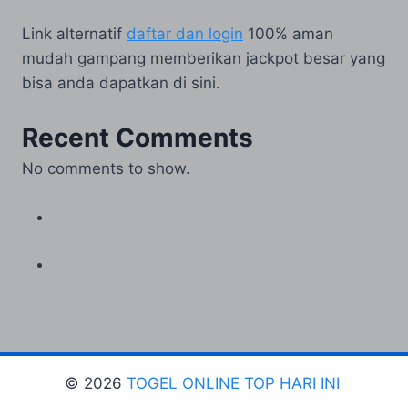
Link alternatif
daftar dan login
100% aman
mudah gampang memberikan jackpot besar yang
bisa anda dapatkan di sini.
Recent Comments
No comments to show.
© 2026
TOGEL ONLINE TOP HARI INI