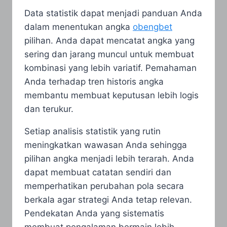
Data statistik dapat menjadi panduan Anda
dalam menentukan angka
obengbet
pilihan. Anda dapat mencatat angka yang
sering dan jarang muncul untuk membuat
kombinasi yang lebih variatif. Pemahaman
Anda terhadap tren historis angka
membantu membuat keputusan lebih logis
dan terukur.
Setiap analisis statistik yang rutin
meningkatkan wawasan Anda sehingga
pilihan angka menjadi lebih terarah. Anda
dapat membuat catatan sendiri dan
memperhatikan perubahan pola secara
berkala agar strategi Anda tetap relevan.
Pendekatan Anda yang sistematis