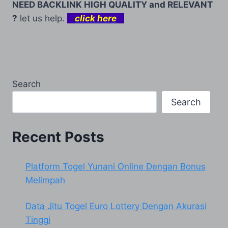
NEED BACKLINK HIGH QUALITY and RELEVANT
RUGI
?
let us help.
click here
Search
Search
Recent Posts
Platform Togel Yunani Online Dengan Bonus
Melimpah
Data Jitu Togel Euro Lottery Dengan Akurasi
Tinggi