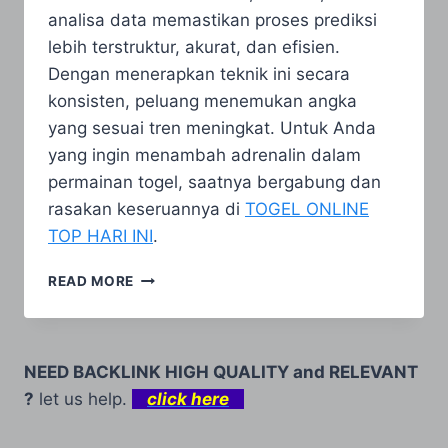
analisa data memastikan proses prediksi
lebih terstruktur, akurat, dan efisien.
Dengan menerapkan teknik ini secara
konsisten, peluang menemukan angka
yang sesuai tren meningkat. Untuk Anda
yang ingin menambah adrenalin dalam
permainan togel, saatnya bergabung dan
rasakan keseruannya di
TOGEL ONLINE
TOP HARI INI
.
TRIK
READ MORE
ANALISA
POLA
ANGKA
AKURAT
NEED BACKLINK HIGH QUALITY and RELEVANT
TOGEL
?
let us help.
click here
ANGOLA
DI
TIAP