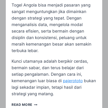
Togel Angola bisa menjadi pasaran yang
sangat menguntungkan jika dimainkan
dengan strategi yang tepat. Dengan
menganalisis data, mengelola modal
secara efisien, serta bermain dengan
disiplin dan konsistensi, peluang untuk
meraih kemenangan besar akan semakin
terbuka lebar.
Kunci utamanya adalah berpikir cerdas,
bermain sabar, dan terus belajar dari
setiap pengalaman. Dengan cara ini,
kemenangan luar biasa di
pajerototo
bukan
lagi sekadar impian, tetapi hasil dari
strategi yang matang.
RAHASIA
READ MORE