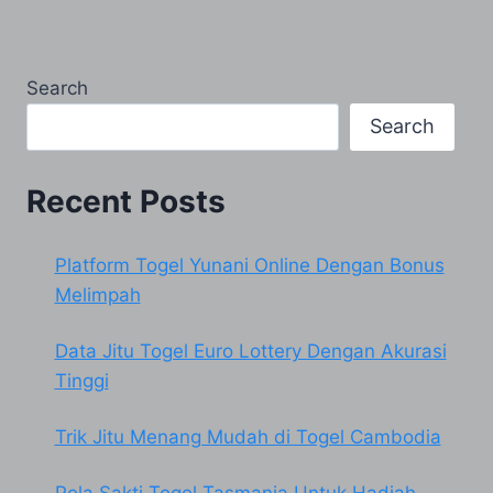
PUTARANNYA
Search
Search
Recent Posts
Platform Togel Yunani Online Dengan Bonus
Melimpah
Data Jitu Togel Euro Lottery Dengan Akurasi
Tinggi
Trik Jitu Menang Mudah di Togel Cambodia