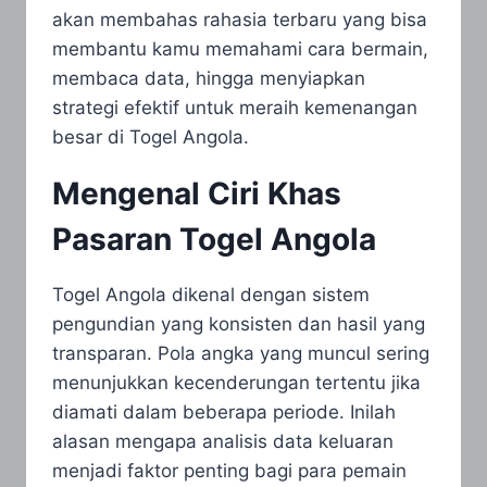
akan membahas rahasia terbaru yang bisa
membantu kamu memahami cara bermain,
membaca data, hingga menyiapkan
strategi efektif untuk meraih kemenangan
besar di Togel Angola.
Mengenal Ciri Khas
Pasaran Togel Angola
Togel Angola dikenal dengan sistem
pengundian yang konsisten dan hasil yang
transparan. Pola angka yang muncul sering
menunjukkan kecenderungan tertentu jika
diamati dalam beberapa periode. Inilah
alasan mengapa analisis data keluaran
menjadi faktor penting bagi para pemain