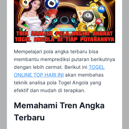
Mempelajari pola angka terbaru bisa
membantu memprediksi putaran berikutnya
dengan lebih cermat. Berikut ini
TOGEL
ONLINE TOP HARI INI
akan membahas
teknik analisa pola Togel Angola yang
efektif dan mudah di terapkan.
Memahami Tren Angka
Terbaru