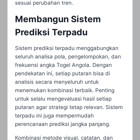
sesuai perubahan tren.
Membangun Sistem
Prediksi Terpadu
Sistem prediksi terpadu menggabungkan
seluruh analisa pola, pengelompokan, dan
frekuensi angka Togel Angola. Dengan
pendekatan ini, setiap putaran bisa di
analisis secara menyeluruh untuk
menemukan kombinasi terbaik. Penting
untuk selalu mengevaluasi hasil setiap
putaran agar strategi tetap relevan. Sistem
terpadu ini juga mempermudah
perencanaan prediksi jangka panjang.
Kombinasi metode visual, catatan, dan