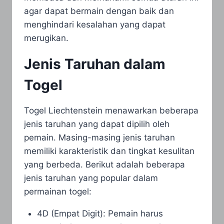
agar dapat bermain dengan baik dan
menghindari kesalahan yang dapat
merugikan.
Jenis Taruhan dalam
Togel
Togel Liechtenstein menawarkan beberapa
jenis taruhan yang dapat dipilih oleh
pemain. Masing-masing jenis taruhan
memiliki karakteristik dan tingkat kesulitan
yang berbeda. Berikut adalah beberapa
jenis taruhan yang popular dalam
permainan togel:
4D (Empat Digit): Pemain harus