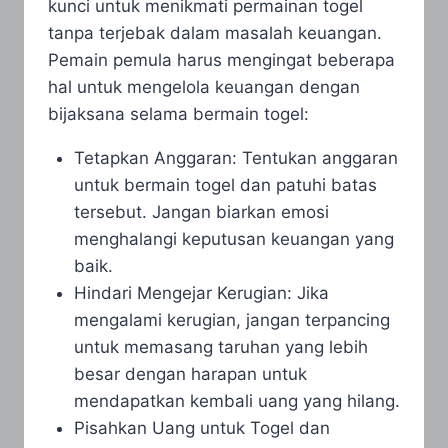
kunci untuk menikmati permainan togel
tanpa terjebak dalam masalah keuangan.
Pemain pemula harus mengingat beberapa
hal untuk mengelola keuangan dengan
bijaksana selama bermain togel:
Tetapkan Anggaran: Tentukan anggaran
untuk bermain togel dan patuhi batas
tersebut. Jangan biarkan emosi
menghalangi keputusan keuangan yang
baik.
Hindari Mengejar Kerugian: Jika
mengalami kerugian, jangan terpancing
untuk memasang taruhan yang lebih
besar dengan harapan untuk
mendapatkan kembali uang yang hilang.
Pisahkan Uang untuk Togel dan