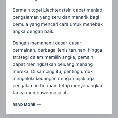
Bermain togel Liechtenstein dapat menjadi
pengalaman yang seru dan menarik bagi
pemula yang mencari cara untuk menebak
angka dengan baik.
Dengan memahami dasar-dasar
permainan, berbagai jenis taruhan, hingga
strategi dalam memilih angka, pemain
dapat meningkatkan peluang menang
mereka. Di samping itu, penting untuk
mengelola keuangan dengan bijak agar
pengalaman bermain tetap menyenangkan
tanpa membawa masalah.
CARA
READ MORE
BERMAIN
TOGEL