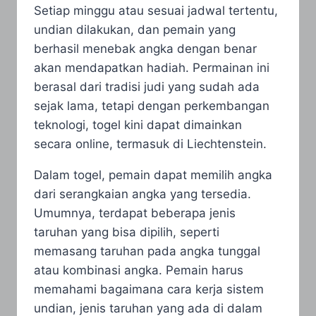
Setiap minggu atau sesuai jadwal tertentu,
undian dilakukan, dan pemain yang
berhasil menebak angka dengan benar
akan mendapatkan hadiah. Permainan ini
berasal dari tradisi judi yang sudah ada
sejak lama, tetapi dengan perkembangan
teknologi, togel kini dapat dimainkan
secara online, termasuk di Liechtenstein.
Dalam togel, pemain dapat memilih angka
dari serangkaian angka yang tersedia.
Umumnya, terdapat beberapa jenis
taruhan yang bisa dipilih, seperti
memasang taruhan pada angka tunggal
atau kombinasi angka. Pemain harus
memahami bagaimana cara kerja sistem
undian, jenis taruhan yang ada di dalam