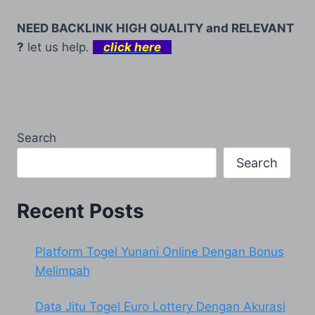
LIECHTENSTEIN
UNTUK
NEED BACKLINK HIGH QUALITY and RELEVANT
PEMULA
?
let us help.
click here
Search
Search
Recent Posts
Platform Togel Yunani Online Dengan Bonus
Melimpah
Data Jitu Togel Euro Lottery Dengan Akurasi