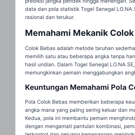
prediksi jangka pendek hingga menengah. S
data dan pola statistik Togel Senegal LO.NA.
rasional dan terukur.
Memahami Mekanik Colok
Colok Bebas adalah metode taruhan sederh
memilih satu atau beberapa angka tanpa ha
hasil undian. Dalam Togel Senegal LO.NA.SE, 
memungkinkan pemain menggabungkan angka 
Keuntungan Memahami Pola C
Pola Colok Bebas memberikan beberapa keu
angka mana yang paling sering keluar dan m
Kedua, pola ini membantu pemain menghindari
dengan mengamati pantulan kombinasi, pema
terkontrol dan peluang kemenangan meningk