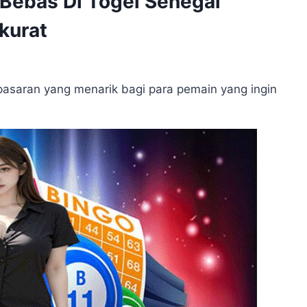
 Bebas Di Togel Senegal
kurat
pasaran yang menarik bagi para pemain yang ingin