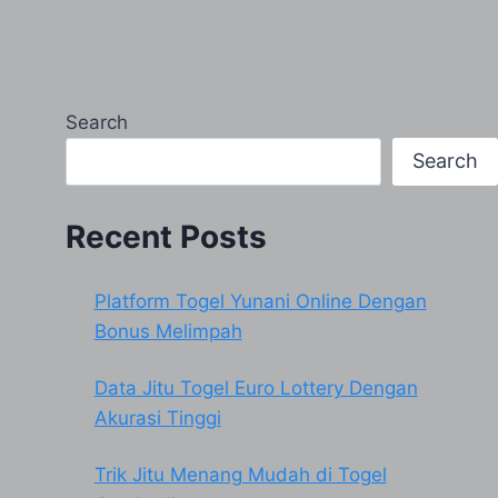
Search
Search
Recent Posts
Platform Togel Yunani Online Dengan
Bonus Melimpah
Data Jitu Togel Euro Lottery Dengan
Akurasi Tinggi
Trik Jitu Menang Mudah di Togel