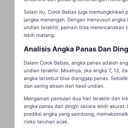
Selain itu, Colok Bebas juga memungkinkan 
jangka menengah. Dengan menyusun angka b
undian terakhir, pemain bisa merencanakan 
lebih matang.
Analisis Angka Panas Dan Ding
Dalam Colok Bebas, angka panas adalah ang
undian terakhir. Misalnya, jika angka 7, 12, d
angka tersebut bisa dianggap panas. Sebalik
dan sering absen dari hasil undian.
Mengamati pantulan dua hari terakhir dan t
angka panas dan dingin secara lebih akurat.
prediksi angka yang seimbang, memaksimalk
risiko taruhan acak.