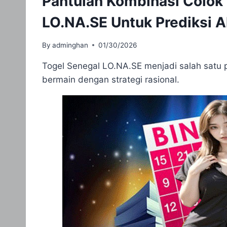
Pantulan Kombinasi Colok
LO.NA.SE Untuk Prediksi A
By
adminghan
01/30/2026
Togel Senegal LO.NA.SE menjadi salah satu 
bermain dengan strategi rasional.