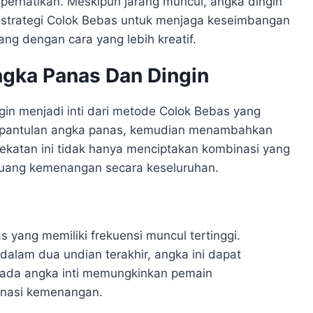
diperhatikan. Meskipun jarang muncul, angka dingin
strategi Colok Bebas untuk menjaga keseimbangan
g dengan cara yang lebih kreatif.
gka Panas Dan Dingin
in menjadi inti dari metode Colok Bebas yang
ari pantulan angka panas, kemudian menambahkan
ekatan ini tidak hanya menciptakan kombinasi yang
luang kemenangan secara keseluruhan.
s yang memiliki frekuensi muncul tertinggi.
 dalam dua undian terakhir, angka ini dapat
s pada angka inti memungkinkan pemain
inasi kemenangan.