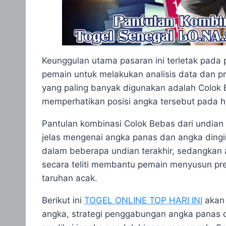
Keunggulan utama pasaran ini terletak pada p
pemain untuk melakukan analisis data dan pr
yang paling banyak digunakan adalah Colok 
memperhatikan posisi angka tersebut pada ha
Pantulan kombinasi Colok Bebas dari undia
jelas mengenai angka panas dan angka dingi
dalam beberapa undian terakhir, sedangkan a
secara teliti membantu pemain menyusun pred
taruhan acak.
Berikut ini
TOGEL ONLINE TOP HARI INI
akan 
angka, strategi penggabungan angka panas 