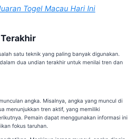
uaran Togel Macau Hari Ini
 Terakhir
salah satu teknik yang paling banyak digunakan.
lam dua undian terakhir untuk menilai tren dan
munculan angka. Misalnya, angka yang muncul di
a menunjukkan tren aktif, yang memiliki
erikutnya. Pemain dapat menggunakan informasi ini
ikan fokus taruhan.