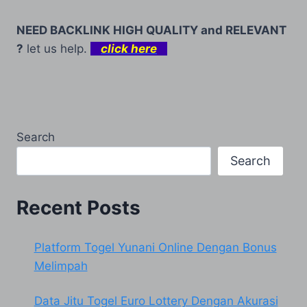
NEED BACKLINK HIGH QUALITY and RELEVANT
?
let us help.
click here
Search
Search
Recent Posts
Platform Togel Yunani Online Dengan Bonus
Melimpah
Data Jitu Togel Euro Lottery Dengan Akurasi